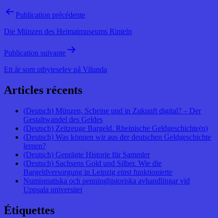
Publication précédente
Die Münzen des Heimatmuseums Rinteln
Publication suivante
Ett år som utbyteselev på Vilunda
Articles récents
(Deutsch) Münzen, Scheine und in Zukunft digital? – Der
Gestaltwandel des Geldes
(Deutsch) Zeitzeuge Bargeld. Rheinische Geldgeschichte(n)
(Deutsch) Was können wir aus der deutschen Geldgeschichte
lernen?
(Deutsch) Geprägte Historie für Sammler
(Deutsch) Sachsens Gold und Silber. Wie die
Bargeldversorgung in Leipzig einst funktionierte
Numismatiska och penninghistoriska avhandlingar vid
Uppsala universitet
Étiquettes