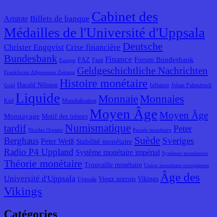
Cabinet des
Billets de banque
Aristote
Médailles de l'Université d'Uppsala
Deutsche
Christer Engqvist
Crise financière
Bundesbank
Finance
Forum Bundesbank
FAZ
Fazit
Europe
Geldgeschichtliche Nachrichten
Frankfurter Allgemeine Zeitung
Histoire monétaire
Harald Nilsson
Inflation
Johan Palmstruch
Gold
Liquide
Monnaie
Monnaies
Kiel
Mondialisation
Moyen Âge
Moyen Âge
Monnayage
Motif des trésors
Numismatique
tardif
Peter
Nicolas Oresme
Pensée monétaire
Suède
Berghaus
Sveriges
Peter Weiß
Stabilité monétaire
Radio P4 Uppland
Système monétaire impérial
Systèmes monétaires
Théorie monétaire
Trouvaille monétaire
Union monétaire européenne
Âge des
Université d'Uppsala
Vieux norrois
Vikings
Uppsala
Vikings
Catégories