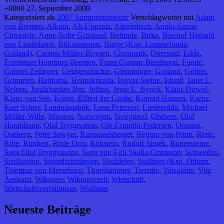
+0000 27. September 2009
Kategorisiert als
2007 Sommersemester
Verschlagwortet mit
Adam
von Bremen
,
Alkuin
,
Alt-Uppsala
,
Altnordisch
,
Anglo-Saxon
Chronicle
,
Anne-Sofie Gräslund
,
Befunde
,
Birka
,
Bischof Higbald
von Lindisfarne
,
Bökstastenen
,
Burge (Ksp. Lummelunda,
Gotland)
,
Carsten Müller-Boysen
,
Chronistik
,
Dorestad
,
Edda
,
Erzbistum Hamburg-Bremen
,
Frans Gunnar Bengtsson
,
Funde
,
Gabriel Zeilinger
,
Geldgeschichte
,
Glemminge
,
Gotland
,
Gräber
,
Grimmen
,
Haithabu
,
Heimskringla
,
Ingvar-Steine
,
Island
,
Janet L.
Nelson
,
Jaralabankes Bro
,
Jelling
,
Jesse L. Byock
,
Klaus Düwel
,
Klaus von See
,
König Ælfred der Große
,
Konrad Hansen
,
Kreuz
,
Kurt Schier
,
Landnámabók
,
Lena Peterson
,
Liederedda
,
Michael
Müller-Wille
,
Mission
,
Norwegen
,
Novgorod
,
Ohthere
,
Olaf
Haraldsson
,
Olaf Tryggvason
,
Ole Crumlin-Pedersen
,
Orosius
,
Oseberg
,
Peter Sawyer
,
Ramsundsberget
,
Regino von Prüm
,
Reric
,
Ribe
,
Rimbert
,
Röde Orm
,
Rökstein
,
Rudolf Simek
,
Runensteine
,
Saga Olaf Tryggvasons
,
Saga von Egil Skalla-Grimsson
,
Schweden
,
Siedlungen
,
Sigurdsristningen
,
Skuldelev
,
Spillings (Ksp. Othem
,
Thietmar von Merseburg
,
Thorshammer
,
Tierstile
,
Valsgärde
,
Vita
Anskarii
,
Wikinger
,
Wikingerzeit
,
Wirtschaft
,
Wirtschaftsverhältnisse
,
Wulfstan
Neueste Beiträge