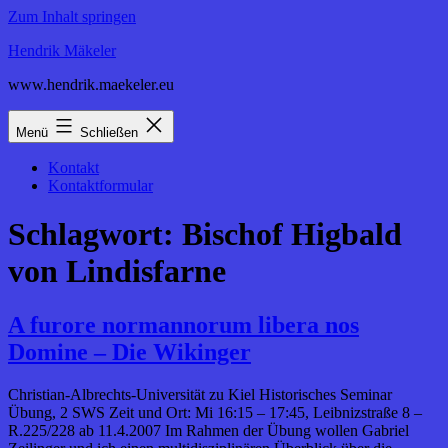
Zum Inhalt springen
Hendrik Mäkeler
www.hendrik.maekeler.eu
Menü
Schließen
Kontakt
Kontaktformular
Schlagwort:
Bischof Higbald
von Lindisfarne
A furore normannorum libera nos
Domine – Die Wikinger
Christian-Albrechts-Universität zu Kiel Historisches Seminar
Übung, 2 SWS Zeit und Ort: Mi 16:15 – 17:45, Leibnizstraße 8 –
R.225/228 ab 11.4.2007 Im Rahmen der Übung wollen Gabriel