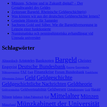
Münzen, Scheine und in Zukunft digital? – Der
Gestaltwandel des Geldes
Zeitzeuge Bargeld. Rheinische Geldgeschichte(n)
Was können wir aus der deutschen Geldgeschichte lernen?
Geprägte Historie für Sammler
Sachsens Gold und Silber. Wie die Bargeldversorgung in
Leipzig einst funktionierte
Numismatiska och penninghistoriska avhandlingar vid
Uppsala universitet
Schlagwörter
Bargeld
Banknoten
Christer
Aristoteles
Altnordisch
Deutsche Bundesbank
Engqvist
Europa
Europäische
Finanzkrise
Forum Bundesbank
FAZ
Fazit
Währungsunion
Frankfurter
Geldgeschichte
Geld
Allgemeine Zeitung
Geldtheorie
Geldgeschichtliche Nachrichten
Geldwesen
Geldwertstabilität
Harald
Globalisierung
Geldverständnis
Gold
Mittelalter
Münzen
Nilsson
Inflation
Johan Palmstruch
Kiel
Münzkabinett der Universität
Münzfund