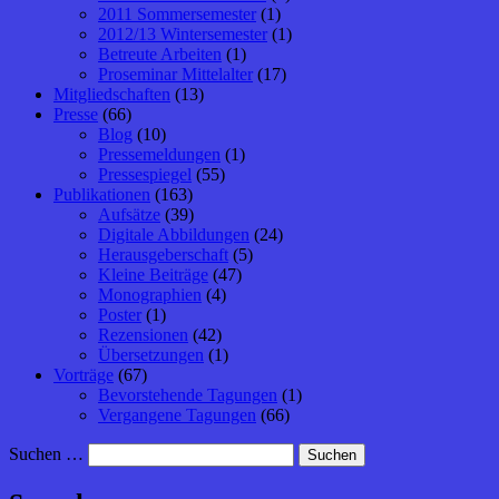
2011 Sommersemester
(1)
2012/13 Wintersemester
(1)
Betreute Arbeiten
(1)
Proseminar Mittelalter
(17)
Mitgliedschaften
(13)
Presse
(66)
Blog
(10)
Pressemeldungen
(1)
Pressespiegel
(55)
Publikationen
(163)
Aufsätze
(39)
Digitale Abbildungen
(24)
Herausgeberschaft
(5)
Kleine Beiträge
(47)
Monographien
(4)
Poster
(1)
Rezensionen
(42)
Übersetzungen
(1)
Vorträge
(67)
Bevorstehende Tagungen
(1)
Vergangene Tagungen
(66)
Suchen …