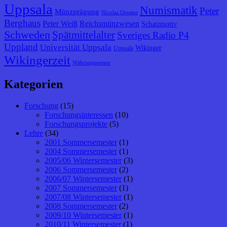
Uppsala
Numismatik
Peter
Münzprägung
Nicolas Oresme
Berghaus
Peter Weiß
Reichsmünzwesen
Schatzmotiv
Schweden
Spätmittelalter
Sveriges Radio P4
Uppland
Universität Uppsala
Wikinger
Uppsala
Wikingerzeit
Währungswesen
Kategorien
Forschung
(15)
Forschungsinteressen
(10)
Forschungsprojekte
(5)
Lehre
(34)
2001 Sommersemester
(1)
2004 Sommersemester
(1)
2005/06 Wintersemester
(3)
2006 Sommersemester
(2)
2006/07 Wintersemester
(1)
2007 Sommersemester
(1)
2007/08 Wintersemester
(1)
2008 Sommersemester
(2)
2009/10 Wintersemester
(1)
2010/11 Wintersemester
(1)