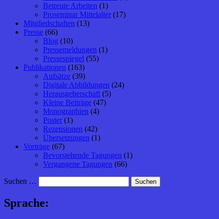
Betreute Arbeiten
(1)
Proseminar Mittelalter
(17)
Mitgliedschaften
(13)
Presse
(66)
Blog
(10)
Pressemeldungen
(1)
Pressespiegel
(55)
Publikationen
(163)
Aufsätze
(39)
Digitale Abbildungen
(24)
Herausgeberschaft
(5)
Kleine Beiträge
(47)
Monographien
(4)
Poster
(1)
Rezensionen
(42)
Übersetzungen
(1)
Vorträge
(67)
Bevorstehende Tagungen
(1)
Vergangene Tagungen
(66)
Suchen …
Sprache: