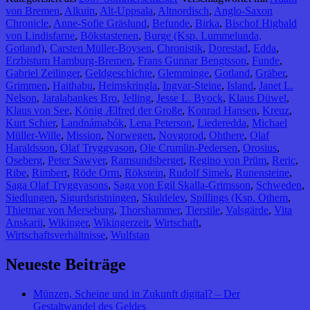
von Bremen
,
Alkuin
,
Alt-Uppsala
,
Altnordisch
,
Anglo-Saxon
Chronicle
,
Anne-Sofie Gräslund
,
Befunde
,
Birka
,
Bischof Higbald
von Lindisfarne
,
Bökstastenen
,
Burge (Ksp. Lummelunda,
Gotland)
,
Carsten Müller-Boysen
,
Chronistik
,
Dorestad
,
Edda
,
Erzbistum Hamburg-Bremen
,
Frans Gunnar Bengtsson
,
Funde
,
Gabriel Zeilinger
,
Geldgeschichte
,
Glemminge
,
Gotland
,
Gräber
,
Grimmen
,
Haithabu
,
Heimskringla
,
Ingvar-Steine
,
Island
,
Janet L.
Nelson
,
Jaralabankes Bro
,
Jelling
,
Jesse L. Byock
,
Klaus Düwel
,
Klaus von See
,
König Ælfred der Große
,
Konrad Hansen
,
Kreuz
,
Kurt Schier
,
Landnámabók
,
Lena Peterson
,
Liederedda
,
Michael
Müller-Wille
,
Mission
,
Norwegen
,
Novgorod
,
Ohthere
,
Olaf
Haraldsson
,
Olaf Tryggvason
,
Ole Crumlin-Pedersen
,
Orosius
,
Oseberg
,
Peter Sawyer
,
Ramsundsberget
,
Regino von Prüm
,
Reric
,
Ribe
,
Rimbert
,
Röde Orm
,
Rökstein
,
Rudolf Simek
,
Runensteine
,
Saga Olaf Tryggvasons
,
Saga von Egil Skalla-Grimsson
,
Schweden
,
Siedlungen
,
Sigurdsristningen
,
Skuldelev
,
Spillings (Ksp. Othem
,
Thietmar von Merseburg
,
Thorshammer
,
Tierstile
,
Valsgärde
,
Vita
Anskarii
,
Wikinger
,
Wikingerzeit
,
Wirtschaft
,
Wirtschaftsverhältnisse
,
Wulfstan
Neueste Beiträge
Münzen, Scheine und in Zukunft digital? – Der
Gestaltwandel des Geldes