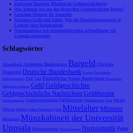
Zeitzeuge Bargeld. Rheinische Geldgeschichte(n)
Was können wir aus der deutschen Geldgeschichte lernen?
Geprägte Historie für Sammler
Sachsens Gold und Silber. Wie die Bargeldversorgung in
Leipzig einst funktionierte
Numismatiska och penninghistoriska avhandlingar vid
Uppsala universitet
Schlagwörter
Bargeld
Banknoten
Christer
Aristoteles
Altnordisch
Deutsche Bundesbank
Engqvist
Europa
Europäische
Finanzkrise
Forum Bundesbank
FAZ
Fazit
Währungsunion
Frankfurter
Geldgeschichte
Geld
Allgemeine Zeitung
Geldtheorie
Geldgeschichtliche Nachrichten
Geldwesen
Geldwertstabilität
Harald
Globalisierung
Geldverständnis
Gold
Mittelalter
Münzen
Nilsson
Inflation
Johan Palmstruch
Kiel
Münzkabinett der Universität
Münzfund
Uppsala
Numismatik
Peter
Münzprägung
Nicolas Oresme