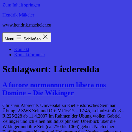
Zum Inhalt springen
Hendrik Mäkeler
www.hendrik.maekeler.eu
Menü
Schließen
Kontakt
Kontaktformular
Schlagwort:
Liederedda
A furore normannorum libera nos
Domine – Die Wikinger
Christian-Albrechts-Universität zu Kiel Historisches Seminar
Übung, 2 SWS Zeit und Ort: Mi 16:15 – 17:45, Leibnizstraße 8 –
R.225/228 ab 11.4.2007 Im Rahmen der Übung wollen Gabriel
Zeilinger und ich einen multidisziplinären Überblick über die
Wikinger und ihre Zeit (ca. 750 bis 1066) geben. Nach einer
Einführung zum Natur- und Kulturraum des Nordens gehen wir