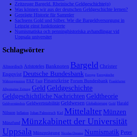
Zeitzeuge Bargeld. Rheinische Geldgeschichte(n)
Was können wir aus der deutschen Geldgeschichte lernen?
Geprägte Historie für Sammler
Sachsens Gold und Silber. Wie die Bargeldversorgung in
Leipzig einst funktionierte
Numismatiska och penninghistoriska avhandlingar vid
Uppsala universitet
Schlagwörter
Bargeld
Banknoten
Christer
Aristoteles
Altnordisch
Deutsche Bundesbank
Engqvist
Europa
Europäische
Finanzkrise
Forum Bundesbank
FAZ
Fazit
Währungsunion
Frankfurter
Geldgeschichte
Geld
Allgemeine Zeitung
Geldtheorie
Geldgeschichtliche Nachrichten
Geldwesen
Geldwertstabilität
Harald
Globalisierung
Geldverständnis
Gold
Mittelalter
Münzen
Nilsson
Inflation
Johan Palmstruch
Kiel
Münzkabinett der Universität
Münzfund
Uppsala
Numismatik
Peter
Münzprägung
Nicolas Oresme