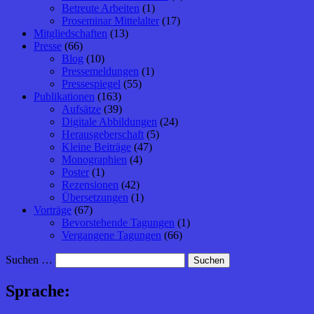
Betreute Arbeiten
(1)
Proseminar Mittelalter
(17)
Mitgliedschaften
(13)
Presse
(66)
Blog
(10)
Pressemeldungen
(1)
Pressespiegel
(55)
Publikationen
(163)
Aufsätze
(39)
Digitale Abbildungen
(24)
Herausgeberschaft
(5)
Kleine Beiträge
(47)
Monographien
(4)
Poster
(1)
Rezensionen
(42)
Übersetzungen
(1)
Vorträge
(67)
Bevorstehende Tagungen
(1)
Vergangene Tagungen
(66)
Suchen …
Sprache: