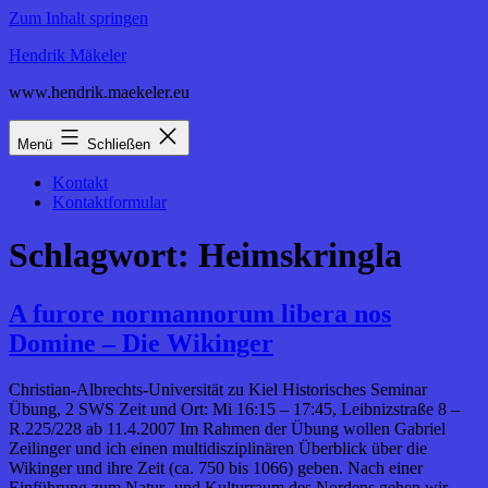
Zum Inhalt springen
Hendrik Mäkeler
www.hendrik.maekeler.eu
Menü
Schließen
Kontakt
Kontaktformular
Schlagwort:
Heimskringla
A furore normannorum libera nos
Domine – Die Wikinger
Christian-Albrechts-Universität zu Kiel Historisches Seminar
Übung, 2 SWS Zeit und Ort: Mi 16:15 – 17:45, Leibnizstraße 8 –
R.225/228 ab 11.4.2007 Im Rahmen der Übung wollen Gabriel
Zeilinger und ich einen multidisziplinären Überblick über die
Wikinger und ihre Zeit (ca. 750 bis 1066) geben. Nach einer
Einführung zum Natur- und Kulturraum des Nordens gehen wir