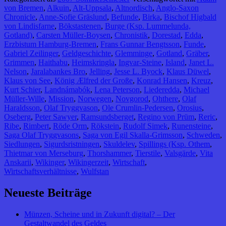
von Bremen
,
Alkuin
,
Alt-Uppsala
,
Altnordisch
,
Anglo-Saxon
Chronicle
,
Anne-Sofie Gräslund
,
Befunde
,
Birka
,
Bischof Higbald
von Lindisfarne
,
Bökstastenen
,
Burge (Ksp. Lummelunda,
Gotland)
,
Carsten Müller-Boysen
,
Chronistik
,
Dorestad
,
Edda
,
Erzbistum Hamburg-Bremen
,
Frans Gunnar Bengtsson
,
Funde
,
Gabriel Zeilinger
,
Geldgeschichte
,
Glemminge
,
Gotland
,
Gräber
,
Grimmen
,
Haithabu
,
Heimskringla
,
Ingvar-Steine
,
Island
,
Janet L.
Nelson
,
Jaralabankes Bro
,
Jelling
,
Jesse L. Byock
,
Klaus Düwel
,
Klaus von See
,
König Ælfred der Große
,
Konrad Hansen
,
Kreuz
,
Kurt Schier
,
Landnámabók
,
Lena Peterson
,
Liederedda
,
Michael
Müller-Wille
,
Mission
,
Norwegen
,
Novgorod
,
Ohthere
,
Olaf
Haraldsson
,
Olaf Tryggvason
,
Ole Crumlin-Pedersen
,
Orosius
,
Oseberg
,
Peter Sawyer
,
Ramsundsberget
,
Regino von Prüm
,
Reric
,
Ribe
,
Rimbert
,
Röde Orm
,
Rökstein
,
Rudolf Simek
,
Runensteine
,
Saga Olaf Tryggvasons
,
Saga von Egil Skalla-Grimsson
,
Schweden
,
Siedlungen
,
Sigurdsristningen
,
Skuldelev
,
Spillings (Ksp. Othem
,
Thietmar von Merseburg
,
Thorshammer
,
Tierstile
,
Valsgärde
,
Vita
Anskarii
,
Wikinger
,
Wikingerzeit
,
Wirtschaft
,
Wirtschaftsverhältnisse
,
Wulfstan
Neueste Beiträge
Münzen, Scheine und in Zukunft digital? – Der
Gestaltwandel des Geldes