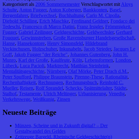
Kategorisiert als
2006 Sommersemester
Verschlagwortet mit
Aloys
Schulte
,
Anton Fugger
,
Anton Koberger
,
Bankkonten
,
Basel
,
Bergenfahrer
,
Briefwechsel
,
Buchhaltung
,
Carlo M. Cipolla
,
Diebold Schilling
,
Erich Maschke
,
Ferdinand Geldner
,
Fondaco dei
Tedeschi
,
Francesco di Marco Datini
,
Franz Irsigler
,
Frömmigkeit
,
Fugger
,
Gabriel Zeilinger
,
Geldgeschichte
,
Geldwechsler
,
Gerhard
Fouquet
,
Gewinnstreben
,
Große Ravensburger Handelsgesellschaft
,
Hanse
,
Hansekontore
,
Henry Simonsfeld
,
Hildebrand
Veckinchusen
,
Holzschuher
,
Inkunabeln
,
Jacob Strieder
,
Jacques Le
Goff
,
Jakob Fugger "der Reiche"
,
Johannes Gutenberg
,
John H.
Munro
,
Karl der Große
,
Kaulfeute
,
Köln
,
Lebensformen
,
London
,
Lübeck
,
Luca Pacioli
,
Marktrecht
,
Matthias Steinbrink
,
Mentalitätsgeschichte
,
Nürnberg
,
Olaf Mörke
,
Peter Drach d.M.
,
Peter Spufford
,
Philippe Braunstein
,
Pirenne-These
,
Rationalität
,
Rechenhaftigkeit
,
Rechnungen
,
Rechnungsbuch
,
Reinhold C.
Mueller
,
Reisen
,
Rolf Sprandel
,
Schecks
,
Spätmittelalter
,
Städte
,
Stalhof
,
Testamente
,
Ulrich Meltinger
,
Urbanisierung
,
Venedig
,
Verkehrswege
,
Weißkunig
,
Zinsen
Neueste Beiträge
Münzen, Scheine und in Zukunft digital? – Der
Gestaltwandel des Geldes
Zeitzeuge Bargeld. Rheinische Geldgeschichte(n)