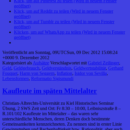
Klick, um auf Pinterest zu teilen (Wird in neuem Fenster
geöffnet)
Klick, um auf Reddit zu teilen (Wird in neuem Fenster
geöffnet)
Klick, um auf Tumblr zu teilen (Wird in neuem Fenster
geöffnet)
Klicken, um auf WhatsApp zu teilen (Wird in neuem Fenster
geöffnet)
Veröffentlicht am
Sonntag, 09UTCSun, 09 Dec 2012 15:08:24
+0000 9. Dezember 2012
Kategorisiert als
Aufsätze
Verschlagwortet mit
Gabriel Zeilinger
,
Geld
,
Geldgebrauch
,
Geldverständnis
,
Geldwertstabilität
,
Gerhard
Fouquet
,
Harm von Seggern
,
Inflation
,
Isidor von Sevilla
,
Lebensformen
,
Reformatio Sigismundi
Kaufleute im späten Mittelalter
Christian-Albrechts-Universität zu Kiel Historisches Seminar
Übung, 2 SWS Zeit und Ort: Fr 8:30 – 10:00, Leibniszstraße 8 –
R.101/102 Kaufleute im Mittelalter – das waren sehr
unterschiedliche Menschen, deren Denken doch bestimmte
Gemeinsamkeiten kennzeichneten. Zu nennen sind in erster Linie
Gewinnstreben und Rechenhaftigkeit bzw. Rationalität, aber auch