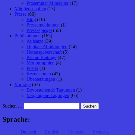
Proseminar Mittelalter
(17)
Mitgliedschaften
(13)
Presse
(66)
Blog
(10)
Pressemeldungen
(1)
Pressespiegel
(55)
Publikationen
(163)
Aufsätze
(39)
Digitale Abbildungen
(24)
Herausgeberschaft
(5)
Kleine Beiträge
(47)
Monographien
(4)
Poster
(1)
Rezensionen
(42)
Übersetzungen
(1)
Vorträge
(67)
Bevorstehende Tagungen
(1)
Vergangene Tagungen
(66)
Suchen …
Sprache:
Deutsch
English
Français
Svenska