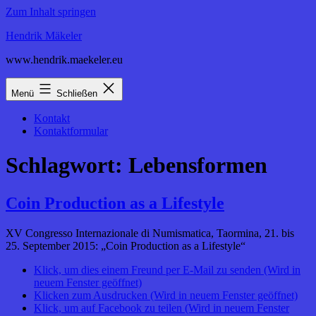
Zum Inhalt springen
Hendrik Mäkeler
www.hendrik.maekeler.eu
Menü
Schließen
Kontakt
Kontaktformular
Schlagwort:
Lebensformen
Coin Production as a Lifestyle
XV Congresso Internazionale di Numismatica, Taormina, 21. bis
25. September 2015: „Coin Production as a Lifestyle“
Klick, um dies einem Freund per E-Mail zu senden (Wird in
neuem Fenster geöffnet)
Klicken zum Ausdrucken (Wird in neuem Fenster geöffnet)
Klick, um auf Facebook zu teilen (Wird in neuem Fenster