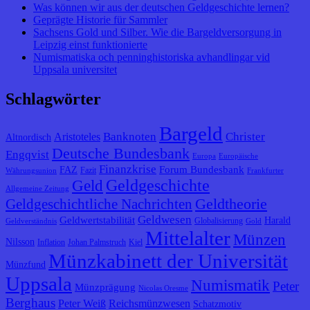
Was können wir aus der deutschen Geldgeschichte lernen?
Geprägte Historie für Sammler
Sachsens Gold und Silber. Wie die Bargeldversorgung in
Leipzig einst funktionierte
Numismatiska och penninghistoriska avhandlingar vid
Uppsala universitet
Schlagwörter
Bargeld
Banknoten
Christer
Aristoteles
Altnordisch
Deutsche Bundesbank
Engqvist
Europa
Europäische
Finanzkrise
Forum Bundesbank
FAZ
Fazit
Währungsunion
Frankfurter
Geldgeschichte
Geld
Allgemeine Zeitung
Geldtheorie
Geldgeschichtliche Nachrichten
Geldwesen
Geldwertstabilität
Harald
Globalisierung
Geldverständnis
Gold
Mittelalter
Münzen
Nilsson
Inflation
Johan Palmstruch
Kiel
Münzkabinett der Universität
Münzfund
Uppsala
Numismatik
Peter
Münzprägung
Nicolas Oresme
Berghaus
Peter Weiß
Reichsmünzwesen
Schatzmotiv