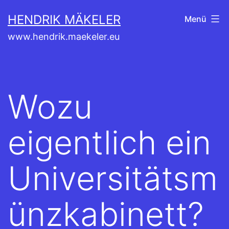
Zum
HENDRIK MÄKELER
Menü
Inhalt
www.hendrik.maekeler.eu
springen
Wozu
eigentlich ein
Universitätsm
ünzkabinett?