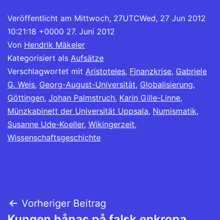
Veröffentlicht am
Mittwoch, 27UTCWed, 27 Jun 2012
10:21:18 +0000 27. Juni 2012
Von
Hendrik Mäkeler
Kategorisiert als
Aufsätze
Verschlagwortet mit
Aristoteles
,
Finanzkrise
,
Gabriele
G. Weis
,
Georg-August-Universität
,
Globalisierung
,
Göttingen
,
Johan Palmstruch
,
Karin Gille-Linne
,
Münzkabinett der Universität Uppsala
,
Numismatik
,
Susanne Ude-Koeller
,
Wikingerzeit
,
Wissenschaftsgeschichte
Beitragsnavigation
Vorheriger Beitrag
Kungen hånas på falsk enkrona