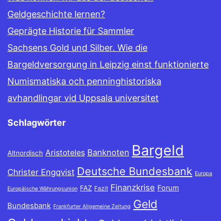
Geldgeschichte lernen?
Geprägte Historie für Sammler
Sachsens Gold und Silber. Wie die
Bargeldversorgung in Leipzig einst funktionierte
Numismatiska och penninghistoriska
avhandlingar vid Uppsala universitet
Schlagwörter
Bargeld
Banknoten
Aristoteles
Altnordisch
Deutsche Bundesbank
Christer Engqvist
Europa
Finanzkrise
Forum
FAZ
Fazit
Europäische Währungsunion
Geld
Bundesbank
Frankfurter Allgemeine Zeitung