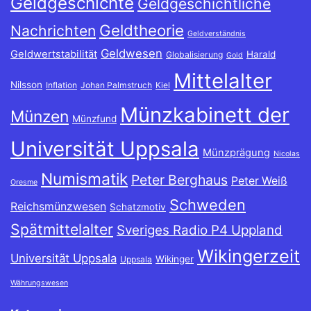
Geldgeschichte
Geldgeschichtliche
Geldtheorie
Nachrichten
Geldverständnis
Geldwesen
Geldwertstabilität
Harald
Globalisierung
Gold
Mittelalter
Nilsson
Inflation
Johan Palmstruch
Kiel
Münzkabinett der
Münzen
Münzfund
Universität Uppsala
Münzprägung
Nicolas
Numismatik
Peter Berghaus
Peter Weiß
Oresme
Schweden
Reichsmünzwesen
Schatzmotiv
Spätmittelalter
Sveriges Radio P4 Uppland
Wikingerzeit
Universität Uppsala
Wikinger
Uppsala
Währungswesen