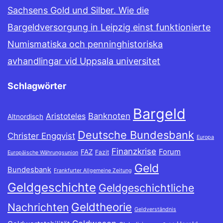
Sachsens Gold und Silber. Wie die
Bargeldversorgung in Leipzig einst funktionierte
Numismatiska och penninghistoriska
avhandlingar vid Uppsala universitet
Schlagwörter
Bargeld
Banknoten
Aristoteles
Altnordisch
Deutsche Bundesbank
Christer Engqvist
Europa
Finanzkrise
Forum
FAZ
Fazit
Europäische Währungsunion
Geld
Bundesbank
Frankfurter Allgemeine Zeitung
Geldgeschichte
Geldgeschichtliche
Geldtheorie
Nachrichten
Geldverständnis