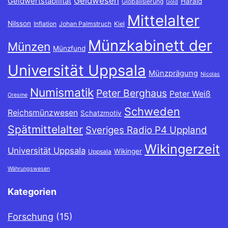
Geldwesen
Geldwertstabilität
Harald
Globalisierung
Gold
Mittelalter
Nilsson
Inflation
Johan Palmstruch
Kiel
Münzkabinett der
Münzen
Münzfund
Universität Uppsala
Münzprägung
Nicolas
Numismatik
Peter Berghaus
Peter Weiß
Oresme
Schweden
Reichsmünzwesen
Schatzmotiv
Spätmittelalter
Sveriges Radio P4 Uppland
Wikingerzeit
Universität Uppsala
Wikinger
Uppsala
Währungswesen
Kategorien
Forschung
(15)