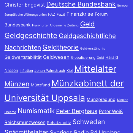
Deutsche Bundesbank
Christer Engqvist
Europa
Finanzkrise
Forum
FAZ
Fazit
Europäische Währungsunion
Geld
Bundesbank
Frankfurter Allgemeine Zeitung
Geldgeschichte
Geldgeschichtliche
Geldtheorie
Nachrichten
Geldverständnis
Geldwesen
Geldwertstabilität
Harald
Globalisierung
Gold
Mittelalter
Nilsson
Inflation
Johan Palmstruch
Kiel
Münzkabinett der
Münzen
Münzfund
Universität Uppsala
Münzprägung
Nicolas
Numismatik
Peter Berghaus
Peter Weiß
Oresme
Schweden
Reichsmünzwesen
Schatzmotiv
Spätmittelalter
Sveriges Radio P4 Uppland