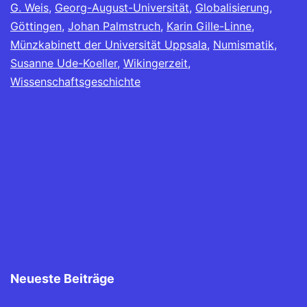
G. Weis
,
Georg-August-Universität
,
Globalisierung
,
Göttingen
,
Johan Palmstruch
,
Karin Gille-Linne
,
Münzkabinett der Universität Uppsala
,
Numismatik
,
Susanne Ude-Koeller
,
Wikingerzeit
,
Wissenschaftsgeschichte
Neueste Beiträge