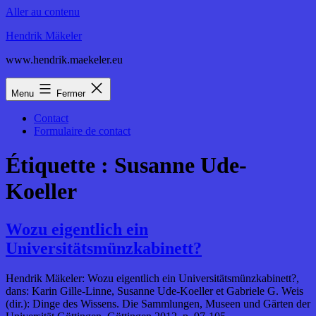
Aller au contenu
Hendrik Mäkeler
www.hendrik.maekeler.eu
Menu
Fermer
Contact
Formulaire de contact
Étiquette :
Susanne Ude-
Koeller
Wozu eigentlich ein
Universitätsmünzkabinett?
Hendrik Mäkeler: Wozu eigentlich ein Universitätsmünzkabinett?,
dans: Karin Gille-Linne, Susanne Ude-Koeller et Gabriele G. Weis
(dir.): Dinge des Wissens. Die Sammlungen, Museen und Gärten der