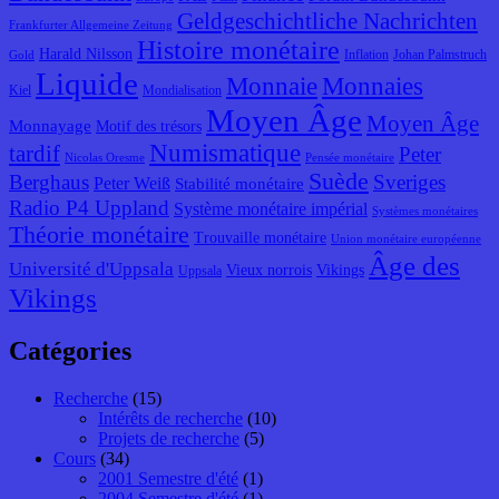
Geldgeschichtliche Nachrichten
Frankfurter Allgemeine Zeitung
Histoire monétaire
Harald Nilsson
Inflation
Johan Palmstruch
Gold
Liquide
Monnaie
Monnaies
Kiel
Mondialisation
Moyen Âge
Moyen Âge
Monnayage
Motif des trésors
Numismatique
tardif
Peter
Nicolas Oresme
Pensée monétaire
Suède
Berghaus
Sveriges
Peter Weiß
Stabilité monétaire
Radio P4 Uppland
Système monétaire impérial
Systèmes monétaires
Théorie monétaire
Trouvaille monétaire
Union monétaire européenne
Âge des
Université d'Uppsala
Vieux norrois
Vikings
Uppsala
Vikings
Catégories
Recherche
(15)
Intérêts de recherche
(10)
Projets de recherche
(5)
Cours
(34)
2001 Semestre d'été
(1)
2004 Semestre d'été
(1)