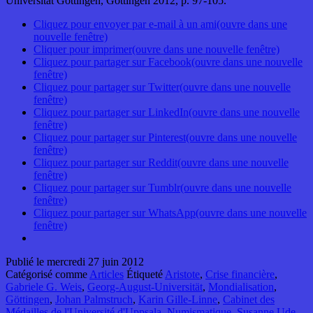
Universität Göttingen, Göttingen 2012, p. 97-105.
Cliquez pour envoyer par e-mail à un ami(ouvre dans une
nouvelle fenêtre)
Cliquer pour imprimer(ouvre dans une nouvelle fenêtre)
Cliquez pour partager sur Facebook(ouvre dans une nouvelle
fenêtre)
Cliquez pour partager sur Twitter(ouvre dans une nouvelle
fenêtre)
Cliquez pour partager sur LinkedIn(ouvre dans une nouvelle
fenêtre)
Cliquez pour partager sur Pinterest(ouvre dans une nouvelle
fenêtre)
Cliquez pour partager sur Reddit(ouvre dans une nouvelle
fenêtre)
Cliquez pour partager sur Tumblr(ouvre dans une nouvelle
fenêtre)
Cliquez pour partager sur WhatsApp(ouvre dans une nouvelle
fenêtre)
Publié le
mercredi 27 juin 2012
Catégorisé comme
Articles
Étiqueté
Aristote
,
Crise financière
,
Gabriele G. Weis
,
Georg-August-Universität
,
Mondialisation
,
Göttingen
,
Johan Palmstruch
,
Karin Gille-Linne
,
Cabinet des
Médailles de l'Université d'Uppsala
,
Numismatique
,
Susanne Ude-