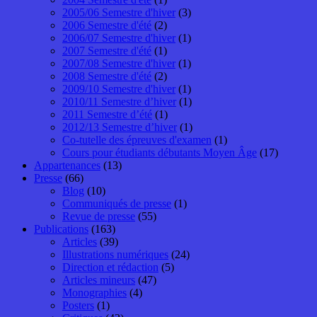
2005/06 Semestre d'hiver
(3)
2006 Semestre d'été
(2)
2006/07 Semestre d'hiver
(1)
2007 Semestre d'été
(1)
2007/08 Semestre d'hiver
(1)
2008 Semestre d'été
(2)
2009/10 Semestre d'hiver
(1)
2010/11 Semestre d’hiver
(1)
2011 Semestre d’été
(1)
2012/13 Semestre d’hiver
(1)
Co-tutelle des épreuves d'examen
(1)
Cours pour étudiants débutants Moyen Âge
(17)
Appartenances
(13)
Presse
(66)
Blog
(10)
Communiqués de presse
(1)
Revue de presse
(55)
Publications
(163)
Articles
(39)
Illustrations numériques
(24)
Direction et rédaction
(5)
Articles mineurs
(47)
Monographies
(4)
Posters
(1)