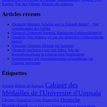
Koeller
,
Âge des Vikings
,
Histoire des sciences
Articles récents
(Deutsch) Münzen, Scheine und in Zukunft digital? – Der
Gestaltwandel des Geldes
(Deutsch) Zeitzeuge Bargeld. Rheinische Geldgeschichte(n)
(Deutsch) Was können wir aus der deutschen Geldgeschichte
lernen?
(Deutsch) Geprägte Historie für Sammler
(Deutsch) Sachsens Gold und Silber. Wie die
Bargeldversorgung in Leipzig einst funktionierte
Numismatiska och penninghistoriska avhandlingar vid
Uppsala universitet
Étiquettes
Cabinet des
Billets de banque
Aristote
Médailles de l'Université d'Uppsala
Deutsche
Christer Engqvist
Crise financière
Bundesbank
Finance
Forum Bundesbank
FAZ
Fazit
Europe