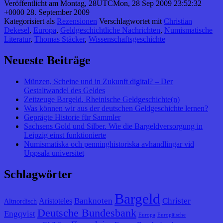
Veröffentlicht am
Montag, 28UTCMon, 28 Sep 2009 23:52:32
+0000 28. September 2009
Kategorisiert als
Rezensionen
Verschlagwortet mit
Christian
Dekesel
,
Europa
,
Geldgeschichtliche Nachrichten
,
Numismatische
Literatur
,
Thomas Stäcker
,
Wissenschaftsgeschichte
Neueste Beiträge
Münzen, Scheine und in Zukunft digital? – Der
Gestaltwandel des Geldes
Zeitzeuge Bargeld. Rheinische Geldgeschichte(n)
Was können wir aus der deutschen Geldgeschichte lernen?
Geprägte Historie für Sammler
Sachsens Gold und Silber. Wie die Bargeldversorgung in
Leipzig einst funktionierte
Numismatiska och penninghistoriska avhandlingar vid
Uppsala universitet
Schlagwörter
Bargeld
Banknoten
Christer
Aristoteles
Altnordisch
Deutsche Bundesbank
Engqvist
Europa
Europäische