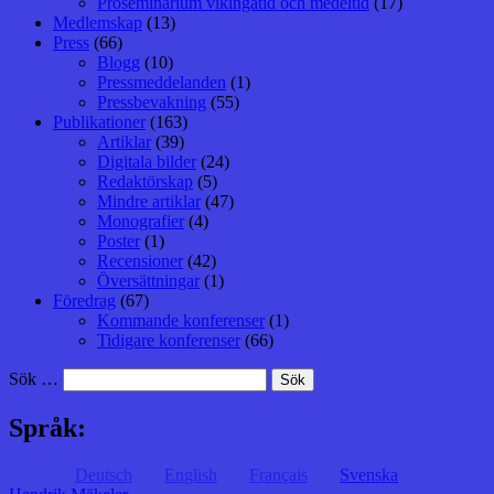
Proseminarium vikingatid och medeltid
(17)
Medlemskap
(13)
Press
(66)
Blogg
(10)
Pressmeddelanden
(1)
Pressbevakning
(55)
Publikationer
(163)
Artiklar
(39)
Digitala bilder
(24)
Redaktörskap
(5)
Mindre artiklar
(47)
Monografier
(4)
Poster
(1)
Recensioner
(42)
Översättningar
(1)
Föredrag
(67)
Kommande konferenser
(1)
Tidigare konferenser
(66)
Sök …
Språk:
Deutsch
English
Français
Svenska