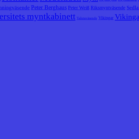
Peter Berghaus
nningväsende
Sedla
Peter Weiß
Riksmyntväsende
rsitets myntkabinett
Vikinga
Vikingar
Valutaväsende