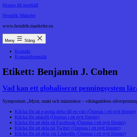
Hoppa till innehåll
Hendrik Mäkeler
www.hendrik.maekeler.eu
Meny
Stäng
Kontakt
Kontaktformulär
Etikett:
Benjamin J. Cohen
Vad kan ett globaliserat penningsystem lä
Symposium „Mynt, makt och människor – vikingatidens silverpenninga
Klicka för att e-posta detta till en vän (Öppnas i ett nytt fönster)
Klicka för utskrift (Öppnas i ett nytt fönster)
Klicka för att dela på Facebook (Öppnas i ett nytt fönster)
Klicka för att dela på Twitter (Öppnas i ett nytt fönster)
Klicka för att dela via LinkedIn (Öppnas i ett nytt fönster)