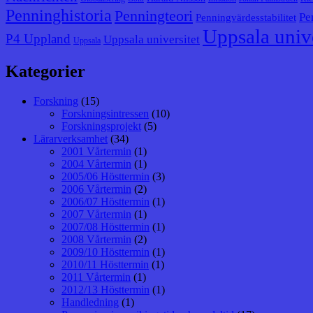
Penninghistoria
Penningteori
Pe
Penningvärdesstabilitet
Uppsala unive
P4 Uppland
Uppsala universitet
Uppsala
Kategorier
Forskning
(15)
Forskningsintressen
(10)
Forskningsprojekt
(5)
Lärarverksamhet
(34)
2001 Vårtermin
(1)
2004 Vårtermin
(1)
2005/06 Hösttermin
(3)
2006 Vårtermin
(2)
2006/07 Hösttermin
(1)
2007 Vårtermin
(1)
2007/08 Hösttermin
(1)
2008 Vårtermin
(2)
2009/10 Hösttermin
(1)
2010/11 Hösttermin
(1)
2011 Vårtermin
(1)
2012/13 Hösttermin
(1)
Handledning
(1)