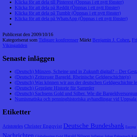
Klicka för att dela till Pinterest (Öppnas i ett nytt fönster)
Klicka för att dela på Reddit (Öppnas i ett nytt fönster)
Klicka för att dela på Tumblr (Öppnas i ett nytt fönster)
Klicka för att dela på WhatsApp (Öppnas i ett nytt fönster)
Publicerat den
2009/10/16
Kategoriserat som
Tidigare konferenser
Märkt
Benjamin J. Cohen
,
Fr
Vikingatiden
Senaste inläggen
(Deutsch) Münzen, Scheine und in Zukunft digital? – Der Gest
(Deutsch) Zeitzeuge Bargeld. Rheinische Geldgeschichte(n)
(Deutsch) Was können wir aus der deutschen Geldgeschichte l
(Deutsch) Geprägte Historie für Sammler
(Deutsch) Sachsens Gold und Silber. Wie die Bargeldversorgung
Numismatiska och penninghistoriska avhandlingar vid Uppsala 
Etiketter
Deutsche Bundesbank
Christer Engqvist
Aristoteles
Europa
Nachrichten
Harald Nilsson
Globalisering
Inflation
Johan Palmstruch
Kie
Gold