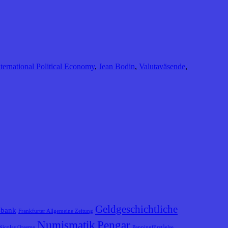
nternational Political Economy
,
Jean Bodin
,
Valutaväsende
,
Geldgeschichtliche
sbank
Frankfurter Allgemeine Zeitung
Numismatik
Pengar
Nicolas Oresme
Penningförståelse