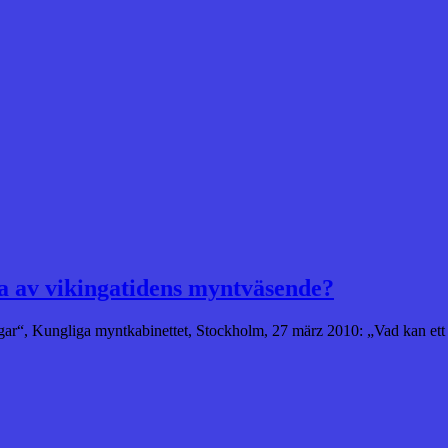
ra av vikingatidens myntväsende?
r“, Kungliga myntkabinettet, Stockholm, 27 märz 2010: „Vad kan ett 