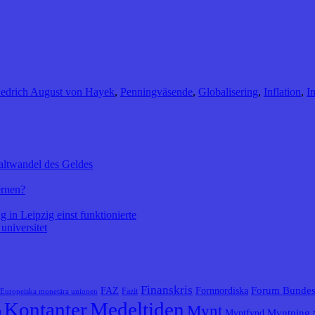
iedrich August von Hayek
,
Penningväsende
,
Globalisering
,
Inflation
,
I
altwandel des Geldes
ernen?
 in Leipzig einst funktionierte
universitet
Finanskris
Forum Bunde
FAZ
Fornnordiska
Fazit
Europeiska monetära unionen
Kontanter
Medeltiden
Mynt
Myntning
Myntfynd
l