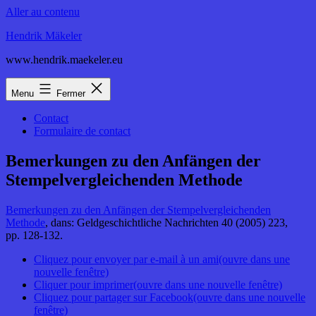
Aller au contenu
Hendrik Mäkeler
www.hendrik.maekeler.eu
Menu
Fermer
Contact
Formulaire de contact
Bemerkungen zu den Anfängen der
Stempelvergleichenden Methode
Bemerkungen zu den Anfängen der Stempelvergleichenden
Methode
, dans: Geldgeschichtliche Nachrichten 40 (2005) 223,
pp. 128-132.
Cliquez pour envoyer par e-mail à un ami(ouvre dans une
nouvelle fenêtre)
Cliquer pour imprimer(ouvre dans une nouvelle fenêtre)
Cliquez pour partager sur Facebook(ouvre dans une nouvelle
fenêtre)