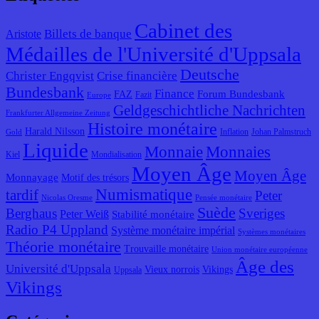
Cabinet des
Billets de banque
Aristote
Médailles de l'Université d'Uppsala
Deutsche
Christer Engqvist
Crise financière
Bundesbank
Finance
Forum Bundesbank
FAZ
Fazit
Europe
Geldgeschichtliche Nachrichten
Frankfurter Allgemeine Zeitung
Histoire monétaire
Harald Nilsson
Inflation
Johan Palmstruch
Gold
Liquide
Monnaie
Monnaies
Kiel
Mondialisation
Moyen Âge
Moyen Âge
Monnayage
Motif des trésors
Numismatique
tardif
Peter
Nicolas Oresme
Pensée monétaire
Suède
Berghaus
Sveriges
Peter Weiß
Stabilité monétaire
Radio P4 Uppland
Système monétaire impérial
Systèmes monétaires
Théorie monétaire
Trouvaille monétaire
Union monétaire européenne
Âge des
Université d'Uppsala
Vieux norrois
Vikings
Uppsala
Vikings