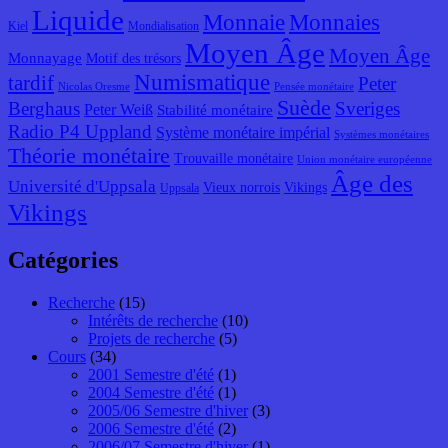
Liquide
Monnaie
Monnaies
Kiel
Mondialisation
Moyen Âge
Moyen Âge
Monnayage
Motif des trésors
Numismatique
tardif
Peter
Nicolas Oresme
Pensée monétaire
Suède
Berghaus
Sveriges
Peter Weiß
Stabilité monétaire
Radio P4 Uppland
Système monétaire impérial
Systèmes monétaires
Théorie monétaire
Trouvaille monétaire
Union monétaire européenne
Âge des
Université d'Uppsala
Vieux norrois
Vikings
Uppsala
Vikings
Catégories
Recherche
(15)
Intérêts de recherche
(10)
Projets de recherche
(5)
Cours
(34)
2001 Semestre d'été
(1)
2004 Semestre d'été
(1)
2005/06 Semestre d'hiver
(3)
2006 Semestre d'été
(2)
2006/07 Semestre d'hiver
(1)