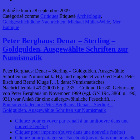
Publié le
lundi 28 septembre 2009
Catégorisé comme
Critiques
Étiqueté
Archéologie
,
Geldgeschichtliche Nachrichten
,
Michael Müller-Wille
,
Mer
Baltique
Peter Berghaus: Denar – Sterling –
Goldgulden. Ausgewählte Schriften zur
Numismatik
Peter Berghaus: Denar – Sterling – Goldgulden. Ausgewählte
Schriften zur Numismatik. Hg. und eingeleitet von Gert Hatz, Peter
Ilisch und Bernd Kluge […], dans: Numismatisches
Nachrichtenblatt 49 (2000) 6, p. 235. Critique Der 80. Geburtstag
von Peter Berghaus im November 1999 (vgl. GN 194, 386f. u. 196,
93f.) war Anlaß für eine außergewöhnliche Festschrift.…
Poursuivre la lecture
Peter Berghaus: Denar – Sterling –
Goldgulden. Ausgewählte Schriften zur Numismatik
Cliquez pour envoyer par e-mail à un ami(ouvre dans une
nouvelle fenêtre)
Cliquer pour imprimer(ouvre dans une nouvelle fenêtre)
Cliquez pour partager sur Facebook(ouvre dans une nouvelle