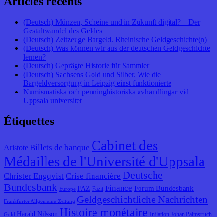
Articles récents
(Deutsch) Münzen, Scheine und in Zukunft digital? – Der
Gestaltwandel des Geldes
(Deutsch) Zeitzeuge Bargeld. Rheinische Geldgeschichte(n)
(Deutsch) Was können wir aus der deutschen Geldgeschichte
lernen?
(Deutsch) Geprägte Historie für Sammler
(Deutsch) Sachsens Gold und Silber. Wie die
Bargeldversorgung in Leipzig einst funktionierte
Numismatiska och penninghistoriska avhandlingar vid
Uppsala universitet
Étiquettes
Cabinet des
Billets de banque
Aristote
Médailles de l'Université d'Uppsala
Deutsche
Christer Engqvist
Crise financière
Bundesbank
Finance
Forum Bundesbank
FAZ
Fazit
Europe
Geldgeschichtliche Nachrichten
Frankfurter Allgemeine Zeitung
Histoire monétaire
Harald Nilsson
Inflation
Johan Palmstruch
Gold