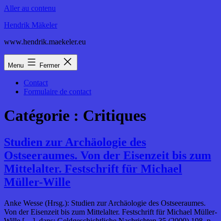
Aller au contenu
Hendrik Mäkeler
www.hendrik.maekeler.eu
Menu
Fermer
Contact
Formulaire de contact
Catégorie :
Critiques
Studien zur Archäologie des
Ostseeraumes. Von der Eisenzeit bis zum
Mittelalter. Festschrift für Michael
Müller-Wille
Anke Wesse (Hrsg.): Studien zur Archäologie des Ostseeraumes.
Von der Eisenzeit bis zum Mittelalter. Festschrift für Michael Müller-
Wille […], dans: Geldgeschichtliche Nachrichten 35 (2000) 198, p.