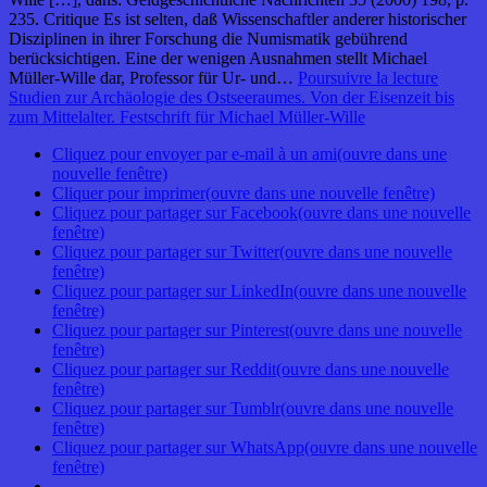
235. Critique Es ist selten, daß Wissenschaftler anderer historischer
Disziplinen in ihrer Forschung die Numismatik gebührend
berücksichtigen. Eine der wenigen Ausnahmen stellt Michael
Müller-Wille dar, Professor für Ur- und…
Poursuivre la lecture
Studien zur Archäologie des Ostseeraumes. Von der Eisenzeit bis
zum Mittelalter. Festschrift für Michael Müller-Wille
Cliquez pour envoyer par e-mail à un ami(ouvre dans une
nouvelle fenêtre)
Cliquer pour imprimer(ouvre dans une nouvelle fenêtre)
Cliquez pour partager sur Facebook(ouvre dans une nouvelle
fenêtre)
Cliquez pour partager sur Twitter(ouvre dans une nouvelle
fenêtre)
Cliquez pour partager sur LinkedIn(ouvre dans une nouvelle
fenêtre)
Cliquez pour partager sur Pinterest(ouvre dans une nouvelle
fenêtre)
Cliquez pour partager sur Reddit(ouvre dans une nouvelle
fenêtre)
Cliquez pour partager sur Tumblr(ouvre dans une nouvelle
fenêtre)
Cliquez pour partager sur WhatsApp(ouvre dans une nouvelle
fenêtre)