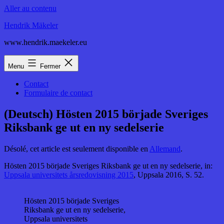
Aller au contenu
Hendrik Mäkeler
www.hendrik.maekeler.eu
Menu
Fermer
Contact
Formulaire de contact
(Deutsch) Hösten 2015 började Sveriges
Riksbank ge ut en ny sedelserie
Désolé, cet article est seulement disponible en
Allemand
.
Hösten 2015 började Sveriges Riksbank ge ut en ny sedelserie, in:
Uppsala universitets årsredovisning 2015
, Uppsala 2016, S. 52.
Hösten 2015 började Sveriges
Riksbank ge ut en ny sedelserie,
Uppsala universitets