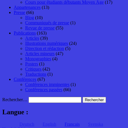
Cours pour étudiants débutants Moyen Âge
(17)
Appartenances
(13)
Presse
(66)
Blog
(10)
Communiqués de presse
(1)
Revue de presse
(55)
Publications
(163)
Articles
(39)
Illustrations numériques
(24)
Direction et rédaction
(5)
Articles mineurs
(47)
Monographies
(4)
Posters
(1)
Critiques
(42)
Traductions
(1)
Conférences
(67)
Conférences imminentes
(1)
Conférences passées
(66)
Rechercher…
Langue :
Deutsch
English
Français
Svenska