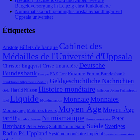
(Deutsch) Sachsens Gold und Silber. Wie die
Bargeldversorgung in Leipzig einst funktionierte
Numismatiska och penninghistoriska avhandlingar vid
Uppsala universitet
Étiquettes
Cabinet des
Billets de banque
Aristote
Médailles de l'Université d'Uppsala
Deutsche
Christer Engqvist
Crise financière
Bundesbank
Finance
Forum Bundesbank
FAZ
Fazit
Europe
Geldgeschichtliche Nachrichten
Frankfurter Allgemeine Zeitung
Histoire monétaire
Harald Nilsson
Inflation
Johan Palmstruch
Gold
Liquide
Monnaie
Monnaies
Kiel
Mondialisation
Moyen Âge
Moyen Âge
Monnayage
Motif des trésors
Numismatique
tardif
Peter
Nicolas Oresme
Pensée monétaire
Suède
Berghaus
Sveriges
Peter Weiß
Stabilité monétaire
Radio P4 Uppland
Système monétaire impérial
Systèmes monétaires