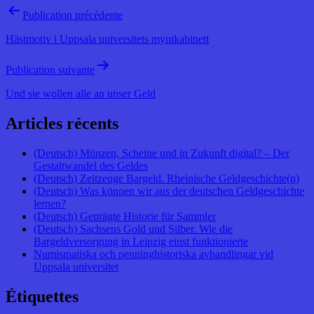
Publication précédente
Hästmotiv i Uppsala universitets myntkabinett
Publication suivante
Und sie wollen alle an unser Geld
Articles récents
(Deutsch) Münzen, Scheine und in Zukunft digital? – Der
Gestaltwandel des Geldes
(Deutsch) Zeitzeuge Bargeld. Rheinische Geldgeschichte(n)
(Deutsch) Was können wir aus der deutschen Geldgeschichte
lernen?
(Deutsch) Geprägte Historie für Sammler
(Deutsch) Sachsens Gold und Silber. Wie die
Bargeldversorgung in Leipzig einst funktionierte
Numismatiska och penninghistoriska avhandlingar vid
Uppsala universitet
Étiquettes