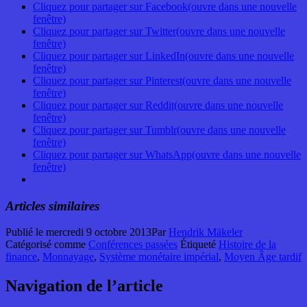
Cliquez pour partager sur Facebook(ouvre dans une nouvelle
fenêtre)
Cliquez pour partager sur Twitter(ouvre dans une nouvelle
fenêtre)
Cliquez pour partager sur LinkedIn(ouvre dans une nouvelle
fenêtre)
Cliquez pour partager sur Pinterest(ouvre dans une nouvelle
fenêtre)
Cliquez pour partager sur Reddit(ouvre dans une nouvelle
fenêtre)
Cliquez pour partager sur Tumblr(ouvre dans une nouvelle
fenêtre)
Cliquez pour partager sur WhatsApp(ouvre dans une nouvelle
fenêtre)
Articles similaires
Publié le
mercredi 9 octobre 2013
Par
Hendrik Mäkeler
Catégorisé comme
Conférences passées
Étiqueté
Histoire de la
finance
,
Monnayage
,
Système monétaire impérial
,
Moyen Âge tardif
Navigation de l’article