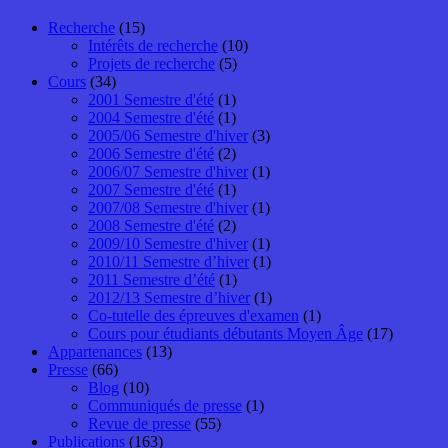
Recherche
(15)
Intérêts de recherche
(10)
Projets de recherche
(5)
Cours
(34)
2001 Semestre d'été
(1)
2004 Semestre d'été
(1)
2005/06 Semestre d'hiver
(3)
2006 Semestre d'été
(2)
2006/07 Semestre d'hiver
(1)
2007 Semestre d'été
(1)
2007/08 Semestre d'hiver
(1)
2008 Semestre d'été
(2)
2009/10 Semestre d'hiver
(1)
2010/11 Semestre d’hiver
(1)
2011 Semestre d’été
(1)
2012/13 Semestre d’hiver
(1)
Co-tutelle des épreuves d'examen
(1)
Cours pour étudiants débutants Moyen Âge
(17)
Appartenances
(13)
Presse
(66)
Blog
(10)
Communiqués de presse
(1)
Revue de presse
(55)
Publications
(163)