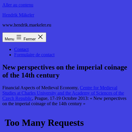
Aller au contenu
Hendrik Mäkeler
www.hendrik.maekeler.eu
Menu
Fermer
Contact
Formulaire de contact
New perspectives on the imperial coinage
of the 14th century
Financial Aspects of Medieval Economy,
Centre for Medieval
Studies at Charles University and the Academy of Sciences of the
Czech Republic
, Prague, 17-19 Octobre 2013: « New perspectives
on the imperial coinage of the 14th century »