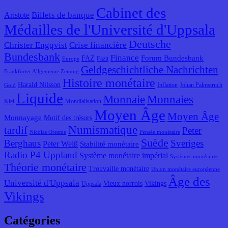
Cabinet des
Billets de banque
Aristote
Médailles de l'Université d'Uppsala
Deutsche
Christer Engqvist
Crise financière
Bundesbank
Finance
Forum Bundesbank
FAZ
Fazit
Europe
Geldgeschichtliche Nachrichten
Frankfurter Allgemeine Zeitung
Histoire monétaire
Harald Nilsson
Inflation
Johan Palmstruch
Gold
Liquide
Monnaie
Monnaies
Kiel
Mondialisation
Moyen Âge
Moyen Âge
Monnayage
Motif des trésors
Numismatique
tardif
Peter
Nicolas Oresme
Pensée monétaire
Suède
Berghaus
Sveriges
Peter Weiß
Stabilité monétaire
Radio P4 Uppland
Système monétaire impérial
Systèmes monétaires
Théorie monétaire
Trouvaille monétaire
Union monétaire européenne
Âge des
Université d'Uppsala
Vieux norrois
Vikings
Uppsala
Vikings
Catégories