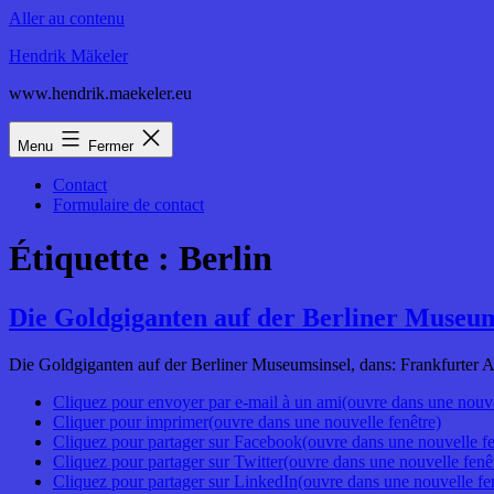
Aller au contenu
Hendrik Mäkeler
www.hendrik.maekeler.eu
Menu
Fermer
Contact
Formulaire de contact
Étiquette :
Berlin
Die Goldgiganten auf der Berliner Museum
Die Goldgiganten auf der Berliner Museumsinsel, dans: Frankfurter Al
Cliquez pour envoyer par e-mail à un ami(ouvre dans une nouve
Cliquer pour imprimer(ouvre dans une nouvelle fenêtre)
Cliquez pour partager sur Facebook(ouvre dans une nouvelle fe
Cliquez pour partager sur Twitter(ouvre dans une nouvelle fenê
Cliquez pour partager sur LinkedIn(ouvre dans une nouvelle fe