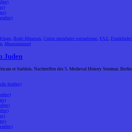
être)
re)
tre)
enêtre)
Kluge
,
Bode-Museum
,
Union monétaire européenne
,
FAZ
,
Frankfurte
in
,
Museumsinsel
on Juden
ricain et Suédois. Nachtreffen des 5. Medieval History Seminar, Berlin,
lle fenêtre)
nêtre)
tre)
nêtre)
être)
re)
tre)
enêtre)