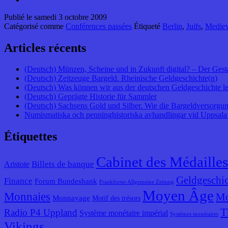
Publié le
samedi 3 octobre 2009
Catégorisé comme
Conférences passées
Étiqueté
Berlin
,
Juifs
,
Mediev
Articles récents
(Deutsch) Münzen, Scheine und in Zukunft digital? – Der Gest
(Deutsch) Zeitzeuge Bargeld. Rheinische Geldgeschichte(n)
(Deutsch) Was können wir aus der deutschen Geldgeschichte l
(Deutsch) Geprägte Historie für Sammler
(Deutsch) Sachsens Gold und Silber. Wie die Bargeldversorgung
Numismatiska och penninghistoriska avhandlingar vid Uppsala 
Étiquettes
Cabinet des Médailles
Billets de banque
Aristote
Geldgeschic
Finance
Forum Bundesbank
Frankfurter Allgemeine Zeitung
Moyen Âge
Monnaies
Mo
Monnayage
Motif des trésors
T
Radio P4 Uppland
Système monétaire impérial
Systèmes monétaires
Vikings