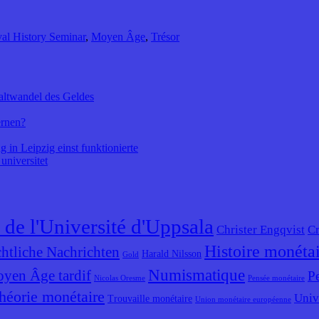
al History Seminar
,
Moyen Âge
,
Trésor
altwandel des Geldes
ernen?
 in Leipzig einst funktionierte
universitet
 de l'Université d'Uppsala
Christer Engqvist
Cr
Histoire monéta
htliche Nachrichten
Harald Nilsson
Gold
Numismatique
yen Âge tardif
P
Nicolas Oresme
Pensée monétaire
héorie monétaire
Univ
Trouvaille monétaire
Union monétaire européenne