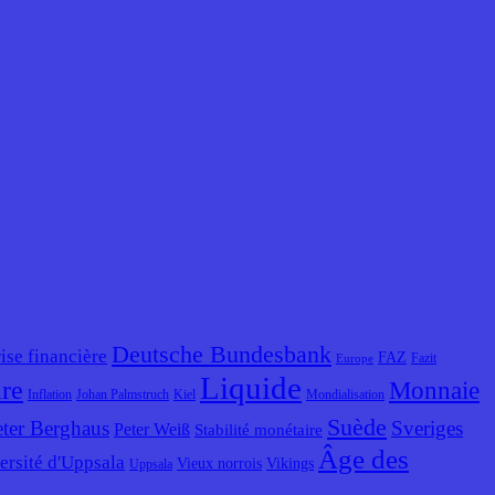
Deutsche Bundesbank
ise financière
FAZ
Fazit
Europe
Liquide
ire
Monnaie
Inflation
Johan Palmstruch
Kiel
Mondialisation
Suède
eter Berghaus
Sveriges
Peter Weiß
Stabilité monétaire
Âge des
ersité d'Uppsala
Vieux norrois
Vikings
Uppsala