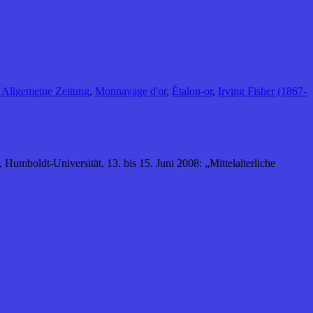
r Allgemeine Zeitung
,
Monnayage d'or
,
Étalon-or
,
Irving Fisher (1867-
 Humboldt-Universität, 13. bis 15. Juni 2008: „Mittelalterliche