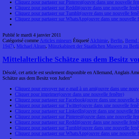
Cliquez pour partager sur Pinterest(ouvre dans une nouvelle fen
Cliquez pour partager sur Reddit(ouvre dans une nouvelle fenêt
Cliquez pour partager sur Tumblr(ouvre dans une nouvelle fenê
Cliquez pour partager sur WhatsApp(ouvre dans une nouvelle f
Publié le
mardi 4 janvier 2011
Catégorisé comme
Articles mineurs
Étiqueté
Alchimie
,
Berlin
,
Bernd 
1947)
,
Michael Alram
,
Münzkabinett der Staatlichen Museen zu Berl
Mittelalterliche Schätze aus dem Besitz v
Désolé, cet article est seulement disponible en Allemand, Anglais Amé
Schätze aus dem Besitz von Juden“
Cliquez pour envoyer par e-mail à un ami(ouvre dans une nouve
Cliquer pour imprimer(ouvre dans une nouvelle fenêtre)
Cliquez pour partager sur Facebook(ouvre dans une nouvelle fe
Cliquez pour partager sur Twitter(ouvre dans une nouvelle fenê
Cliquez pour partager sur LinkedIn(ouvre dans une nouvelle fe
Cliquez pour partager sur Pinterest(ouvre dans une nouvelle fen
Cliquez pour partager sur Reddit(ouvre dans une nouvelle fenêt
Cliquez pour partager sur Tumblr(ouvre dans une nouvelle fenê
Cliquez pour partager sur WhatsApp(ouvre dans une nouvelle f