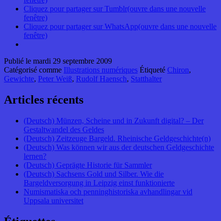
Cliquez pour partager sur Tumblr(ouvre dans une nouvelle
fenêtre)
Cliquez pour partager sur WhatsApp(ouvre dans une nouvelle
fenêtre)
Publié le
mardi 29 septembre 2009
Catégorisé comme
Illustrations numériques
Étiqueté
Chiron
,
Gewichte
,
Peter Weiß
,
Rudolf Haensch
,
Statthalter
Articles récents
(Deutsch) Münzen, Scheine und in Zukunft digital? – Der
Gestaltwandel des Geldes
(Deutsch) Zeitzeuge Bargeld. Rheinische Geldgeschichte(n)
(Deutsch) Was können wir aus der deutschen Geldgeschichte
lernen?
(Deutsch) Geprägte Historie für Sammler
(Deutsch) Sachsens Gold und Silber. Wie die
Bargeldversorgung in Leipzig einst funktionierte
Numismatiska och penninghistoriska avhandlingar vid
Uppsala universitet