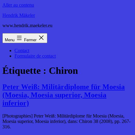
Aller au contenu
Hendrik Mäkeler
www.hendrik.maekeler.eu
Menu
Fermer
Contact
Formulaire de contact
Étiquette :
Chiron
Peter Weiß: Militärdiplome für Moesia
(Moesia, Moesia superior, Moesia
inferior)
[Photographies] Peter Weiß: Militärdiplome für Moesia (Moesia,
Moesia superior, Moesia inferior), dans: Chiron 38 (2008), pp. 267-
316.