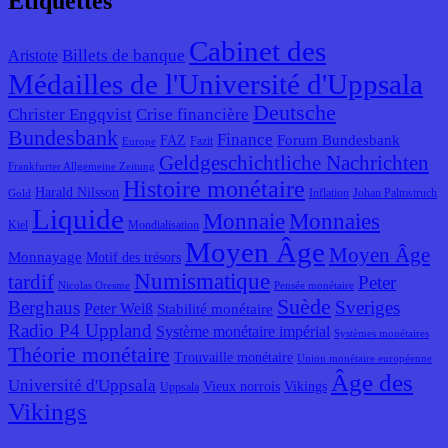
Étiquettes
Cabinet des
Billets de banque
Aristote
Médailles de l'Université d'Uppsala
Deutsche
Christer Engqvist
Crise financière
Bundesbank
Finance
Forum Bundesbank
FAZ
Fazit
Europe
Geldgeschichtliche Nachrichten
Frankfurter Allgemeine Zeitung
Histoire monétaire
Harald Nilsson
Inflation
Johan Palmstruch
Gold
Liquide
Monnaie
Monnaies
Kiel
Mondialisation
Moyen Âge
Moyen Âge
Monnayage
Motif des trésors
Numismatique
tardif
Peter
Nicolas Oresme
Pensée monétaire
Suède
Berghaus
Sveriges
Peter Weiß
Stabilité monétaire
Radio P4 Uppland
Système monétaire impérial
Systèmes monétaires
Théorie monétaire
Trouvaille monétaire
Union monétaire européenne
Âge des
Université d'Uppsala
Vieux norrois
Vikings
Uppsala
Vikings