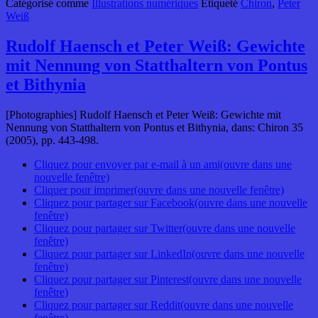
Catégorisé comme
Illustrations numériques
Étiqueté
Chiron
,
Peter
Weiß
Rudolf Haensch et Peter Weiß: Gewichte
mit Nennung von Statthaltern von Pontus
et Bithynia
[Photographies] Rudolf Haensch et Peter Weiß: Gewichte mit
Nennung von Statthaltern von Pontus et Bithynia, dans: Chiron 35
(2005), pp. 443-498.
Cliquez pour envoyer par e-mail à un ami(ouvre dans une
nouvelle fenêtre)
Cliquer pour imprimer(ouvre dans une nouvelle fenêtre)
Cliquez pour partager sur Facebook(ouvre dans une nouvelle
fenêtre)
Cliquez pour partager sur Twitter(ouvre dans une nouvelle
fenêtre)
Cliquez pour partager sur LinkedIn(ouvre dans une nouvelle
fenêtre)
Cliquez pour partager sur Pinterest(ouvre dans une nouvelle
fenêtre)
Cliquez pour partager sur Reddit(ouvre dans une nouvelle
fenêtre)