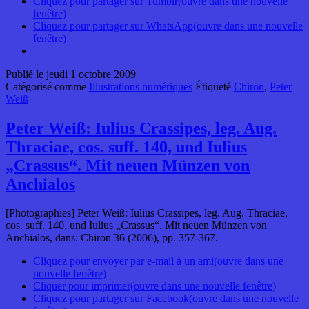
Cliquez pour partager sur Tumblr(ouvre dans une nouvelle
fenêtre)
Cliquez pour partager sur WhatsApp(ouvre dans une nouvelle
fenêtre)
Publié le
jeudi 1 octobre 2009
Catégorisé comme
Illustrations numériques
Étiqueté
Chiron
,
Peter
Weiß
Peter Weiß: Iulius Crassipes, leg. Aug.
Thraciae, cos. suff. 140, und Iulius
„Crassus“. Mit neuen Münzen von
Anchialos
[Photographies] Peter Weiß: Iulius Crassipes, leg. Aug. Thraciae,
cos. suff. 140, und Iulius „Crassus“. Mit neuen Münzen von
Anchialos, dans: Chiron 36 (2006), pp. 357-367.
Cliquez pour envoyer par e-mail à un ami(ouvre dans une
nouvelle fenêtre)
Cliquer pour imprimer(ouvre dans une nouvelle fenêtre)
Cliquez pour partager sur Facebook(ouvre dans une nouvelle