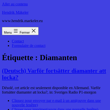
Aller au contenu
Hendrik Mäkeler
www.hendrik.maekeler.eu
Menu
Fermer
Contact
Formulaire de contact
Étiquette :
Diamanten
(Deutsch) Varför fortsätter diamanter att
locka?
Désolé, cet article est seulement disponible en Allemand. Varför
fortsätter diamanter att locka?, in: Sveriges Radio P1-morgon
Cliquez pour envoyer par e-mail à un ami(ouvre dans une
nouvelle fenêtre)
Cliquer pour imprimer(ouvre dans une nouvelle fenêtre)