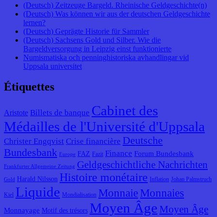
(Deutsch) Zeitzeuge Bargeld. Rheinische Geldgeschichte(n)
(Deutsch) Was können wir aus der deutschen Geldgeschichte
lernen?
(Deutsch) Geprägte Historie für Sammler
(Deutsch) Sachsens Gold und Silber. Wie die
Bargeldversorgung in Leipzig einst funktionierte
Numismatiska och penninghistoriska avhandlingar vid
Uppsala universitet
Étiquettes
Cabinet des
Billets de banque
Aristote
Médailles de l'Université d'Uppsala
Deutsche
Christer Engqvist
Crise financière
Bundesbank
Finance
Forum Bundesbank
FAZ
Fazit
Europe
Geldgeschichtliche Nachrichten
Frankfurter Allgemeine Zeitung
Histoire monétaire
Harald Nilsson
Inflation
Johan Palmstruch
Gold
Liquide
Monnaie
Monnaies
Kiel
Mondialisation
Moyen Âge
Moyen Âge
Monnayage
Motif des trésors