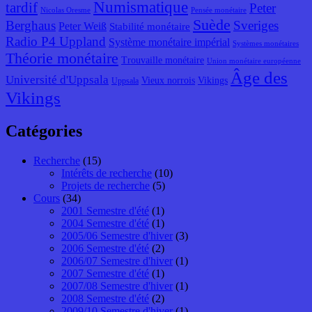
Numismatique
tardif
Peter
Nicolas Oresme
Pensée monétaire
Suède
Berghaus
Sveriges
Peter Weiß
Stabilité monétaire
Radio P4 Uppland
Système monétaire impérial
Systèmes monétaires
Théorie monétaire
Trouvaille monétaire
Union monétaire européenne
Âge des
Université d'Uppsala
Vieux norrois
Vikings
Uppsala
Vikings
Catégories
Recherche
(15)
Intérêts de recherche
(10)
Projets de recherche
(5)
Cours
(34)
2001 Semestre d'été
(1)
2004 Semestre d'été
(1)
2005/06 Semestre d'hiver
(3)
2006 Semestre d'été
(2)
2006/07 Semestre d'hiver
(1)
2007 Semestre d'été
(1)
2007/08 Semestre d'hiver
(1)
2008 Semestre d'été
(2)
2009/10 Semestre d'hiver
(1)