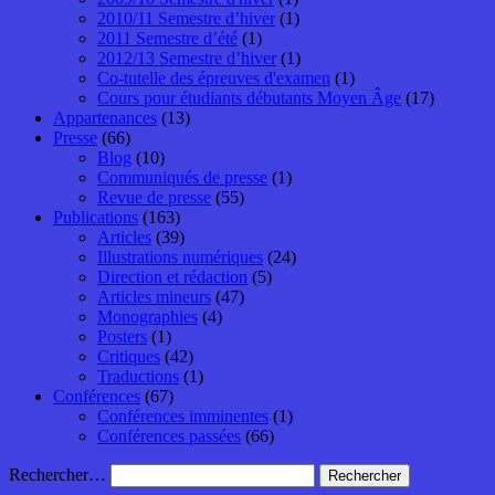
2010/11 Semestre d’hiver
(1)
2011 Semestre d’été
(1)
2012/13 Semestre d’hiver
(1)
Co-tutelle des épreuves d'examen
(1)
Cours pour étudiants débutants Moyen Âge
(17)
Appartenances
(13)
Presse
(66)
Blog
(10)
Communiqués de presse
(1)
Revue de presse
(55)
Publications
(163)
Articles
(39)
Illustrations numériques
(24)
Direction et rédaction
(5)
Articles mineurs
(47)
Monographies
(4)
Posters
(1)
Critiques
(42)
Traductions
(1)
Conférences
(67)
Conférences imminentes
(1)
Conférences passées
(66)
Rechercher…