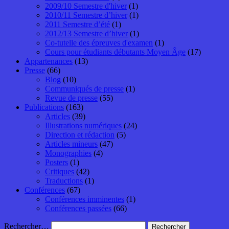
2009/10 Semestre d'hiver
(1)
2010/11 Semestre d’hiver
(1)
2011 Semestre d’été
(1)
2012/13 Semestre d’hiver
(1)
Co-tutelle des épreuves d'examen
(1)
Cours pour étudiants débutants Moyen Âge
(17)
Appartenances
(13)
Presse
(66)
Blog
(10)
Communiqués de presse
(1)
Revue de presse
(55)
Publications
(163)
Articles
(39)
Illustrations numériques
(24)
Direction et rédaction
(5)
Articles mineurs
(47)
Monographies
(4)
Posters
(1)
Critiques
(42)
Traductions
(1)
Conférences
(67)
Conférences imminentes
(1)
Conférences passées
(66)
Rechercher…