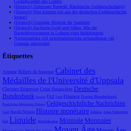
Gestaltwandel des Geldes
(Deutsch) Zeitzeuge Bargeld. Rheinische Geldgeschichte(n)
(Deutsch) Was können wir aus der deutschen Geldgeschichte
lernen?
(Deutsch) Geprägte Historie für Sammler
(Deutsch) Sachsens Gold und Silber. Wie die
Bargeldversorgung in Leipzig einst funktionierte
Numismatiska och penninghistoriska avhandlingar vid
Uppsala universitet
Étiquettes
Cabinet des
Billets de banque
Aristote
Médailles de l'Université d'Uppsala
Deutsche
Christer Engqvist
Crise financière
Bundesbank
Finance
Forum Bundesbank
FAZ
Fazit
Europe
Geldgeschichtliche Nachrichten
Frankfurter Allgemeine Zeitung
Histoire monétaire
Harald Nilsson
Inflation
Johan Palmstruch
Gold
Liquide
Monnaie
Monnaies
Kiel
Mondialisation
Moyen Âge
Moyen Âge
Monnayage
Motif des trésors