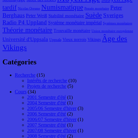
Numismatique
tardif
Peter
Nicolas Oresme
Pensée monétaire
Suède
Berghaus
Sveriges
Peter Weiß
Stabilité monétaire
Radio P4 Uppland
Système monétaire impérial
Systèmes monétaires
Théorie monétaire
Trouvaille monétaire
Union monétaire européenne
Âge des
Université d'Uppsala
Vieux norrois
Vikings
Uppsala
Vikings
Catégories
Recherche
(15)
Intérêts de recherche
(10)
Projets de recherche
(5)
Cours
(34)
2001 Semestre d'été
(1)
2004 Semestre d'été
(1)
2005/06 Semestre d'hiver
(3)
2006 Semestre d'été
(2)
2006/07 Semestre d'hiver
(1)
2007 Semestre d'été
(1)
2007/08 Semestre d'hiver
(1)
2008 Semestre d'été
(2)