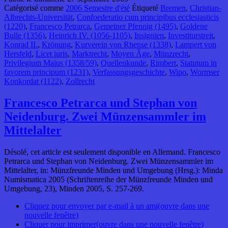
Catégorisé comme
2006 Semestre d'été
Étiqueté
Bremen
,
Christian-
Albrechts-Universität
,
Confoederatio cum principibus ecclesiasticis
(1220)
,
Francesco Petrarca
,
Gemeiner Pfennig (1495)
,
Goldene
Bulle (1356)
,
Heinrich IV. (1056-1105)
,
Insignien
,
Investiturstreit
,
Konrad II.
,
Krönung
,
Kurverein von Rhense (1338)
,
Lampert von
Hersfeld
,
Licet iuris
,
Marktrecht
,
Moyen Âge
,
Münzrecht
,
Privilegium Maius (1358/59)
,
Quellenkunde
,
Rimbert
,
Statutum in
favorem principum (1231)
,
Verfassungsgeschichte
,
Wipo
,
Wormser
Konkordat (1122)
,
Zollrecht
Francesco Petrarca und Stephan von
Neidenburg. Zwei Münzensammler im
Mittelalter
Désolé, cet article est seulement disponible en Allemand. Francesco
Petrarca und Stephan von Neidenburg. Zwei Münzensammler im
Mittelalter, in: Münzfreunde Minden und Umgebung (Hrsg.): Minda
Numismatica 2005 (Schriftenreihe der Münzfreunde Minden und
Umgebung, 23), Minden 2005, S. 257-269.
Cliquez pour envoyer par e-mail à un ami(ouvre dans une
nouvelle fenêtre)
Cliquer pour imprimer(ouvre dans une nouvelle fenêtre)