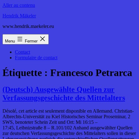
Aller au contenu
Hendrik Mäkeler
www.hendrik.maekeler.eu
Menu
Fermer
Contact
Formulaire de contact
Étiquette :
Francesco Petrarca
(Deutsch) Ausgewählte Quellen zur
Verfassungsgeschichte des Mittelalters
Désolé, cet article est seulement disponible en Allemand. Christian-
Albrechts-Universität zu Kiel Historisches Seminar Proseminar, 2
SWS, benoteter Schein Zeit und Ort: Mi 16:15 –
17:45, Leibnizstraße 8 – R.101/102 Anhand ausgewählter Quellen
zur deutschen Verfassungsgeschichte des Mittelalters sollen in dieser
Lehrveranstaltung zugleich die unterschiedlichen Quellengattungen