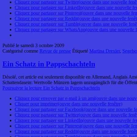
Cliquez pour partager sur Twitter(ouvre dans une nouvelle fenê
Cliquez pour partager sur LinkedIn(ouvre dans une nouvelle fe
Cliquez pour partager sur Pinterest(ouvre dans une nouvelle fen
Cliquez pour partager sur Reddit(ouvre dans une nouvelle fenêt
Cliquez pour partager sur Tumblr(ouvre dans une nouvelle fenê
Cliquez pour partager sur WhatsApp(ouvre dans une nouvelle f
Publié le
samedi 3 octobre 2009
Catégorisé comme
Revue de presse
Étiqueté
Martina Drexler
,
Segebe
Ein Schatz in Pappschachteln
Désolé, cet article est seulement disponible en Allemand, Anglais Amé
Schattendasein: Wertvolle Münzen lagern unzugänglich für die Öffentl
Poursuivre la lecture
Ein Schatz in Pappschachteln
Cliquez pour envoyer par e-mail à un ami(ouvre dans une nouve
Cliquer pour imprimer(ouvre dans une nouvelle fenêtre)
Cliquez pour partager sur Facebook(ouvre dans une nouvelle fe
Cliquez pour partager sur Twitter(ouvre dans une nouvelle fenê
Cliquez pour partager sur LinkedIn(ouvre dans une nouvelle fe
Cliquez pour partager sur Pinterest(ouvre dans une nouvelle fen
Cliquez pour partager sur Reddit(ouvre dans une nouvelle fenêt
Cliquez pour partager sur Tumblr(ouvre dans une nouvelle fenê