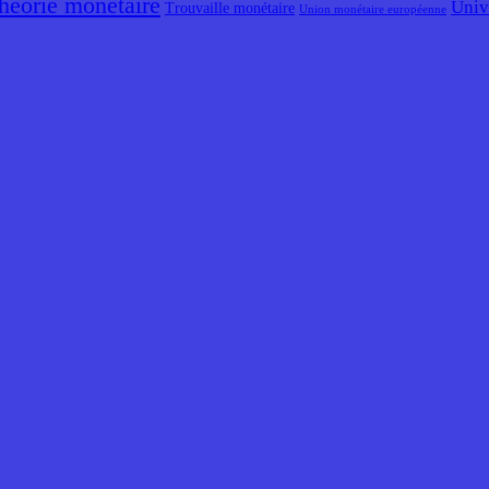
héorie monétaire
Univ
Trouvaille monétaire
Union monétaire européenne