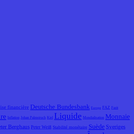
Deutsche Bundesbank
ise financière
FAZ
Fazit
Europe
Liquide
ire
Monnaie
Inflation
Johan Palmstruch
Kiel
Mondialisation
Suède
eter Berghaus
Sveriges
Peter Weiß
Stabilité monétaire