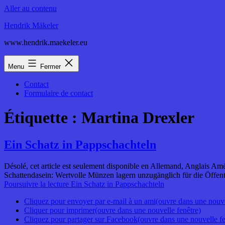
Aller au contenu
Hendrik Mäkeler
www.hendrik.maekeler.eu
Menu
Fermer
Contact
Formulaire de contact
Étiquette :
Martina Drexler
Ein Schatz in Pappschachteln
Désolé, cet article est seulement disponible en Allemand, Anglais Amé
Schattendasein: Wertvolle Münzen lagern unzugänglich für die Öffentl
Poursuivre la lecture
Ein Schatz in Pappschachteln
Cliquez pour envoyer par e-mail à un ami(ouvre dans une nouve
Cliquer pour imprimer(ouvre dans une nouvelle fenêtre)
Cliquez pour partager sur Facebook(ouvre dans une nouvelle fe