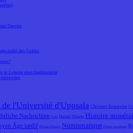
enêtre)
ina Drexler
altwandel des Geldes
ernen?
 in Leipzig einst funktionierte
universitet
 de l'Université d'Uppsala
Christer Engqvist
Cr
Histoire monéta
htliche Nachrichten
Harald Nilsson
Gold
Numismatique
yen Âge tardif
P
Nicolas Oresme
Pensée monétaire