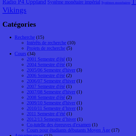
T
Radio P4 Uppland
Système monétaire impérial
Systèmes monétaires
Vikings
Catégories
Recherche
(15)
Intérêts de recherche
(10)
Projets de recherche
(5)
Cours
(34)
2001 Semestre d'été
(1)
2004 Semestre d'été
(1)
2005/06 Semestre d'hiver
(3)
2006 Semestre d'été
(2)
2006/07 Semestre d'hiver
(1)
2007 Semestre d'été
(1)
2007/08 Semestre d'hiver
(1)
2008 Semestre d'été
(2)
2009/10 Semestre d'hiver
(1)
2010/11 Semestre d’hiver
(1)
2011 Semestre d’été
(1)
2012/13 Semestre d’hiver
(1)
Co-tutelle des épreuves d'examen
(1)
Cours pour étudiants débutants Moyen Âge
(17)
Appartenances
(13)