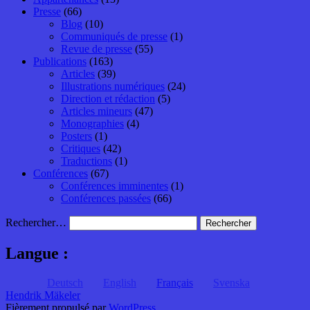
Presse
(66)
Blog
(10)
Communiqués de presse
(1)
Revue de presse
(55)
Publications
(163)
Articles
(39)
Illustrations numériques
(24)
Direction et rédaction
(5)
Articles mineurs
(47)
Monographies
(4)
Posters
(1)
Critiques
(42)
Traductions
(1)
Conférences
(67)
Conférences imminentes
(1)
Conférences passées
(66)
Rechercher…
Langue :
Deutsch
English
Français
Svenska
Hendrik Mäkeler
Fièrement propulsé par
WordPress