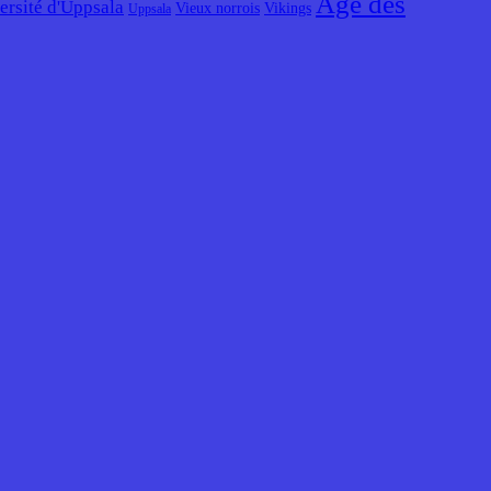
Âge des
ersité d'Uppsala
Vieux norrois
Vikings
Uppsala