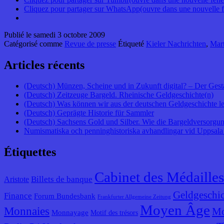
Cliquez pour partager sur WhatsApp(ouvre dans une nouvelle f
Publié le
samedi 3 octobre 2009
Catégorisé comme
Revue de presse
Étiqueté
Kieler Nachrichten
,
Mart
Articles récents
(Deutsch) Münzen, Scheine und in Zukunft digital? – Der Gest
(Deutsch) Zeitzeuge Bargeld. Rheinische Geldgeschichte(n)
(Deutsch) Was können wir aus der deutschen Geldgeschichte l
(Deutsch) Geprägte Historie für Sammler
(Deutsch) Sachsens Gold und Silber. Wie die Bargeldversorgung
Numismatiska och penninghistoriska avhandlingar vid Uppsala 
Étiquettes
Cabinet des Médailles
Billets de banque
Aristote
Geldgeschic
Finance
Forum Bundesbank
Frankfurter Allgemeine Zeitung
Moyen Âge
Monnaies
Mo
Monnayage
Motif des trésors