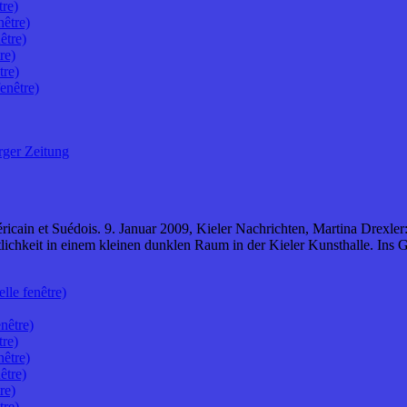
tre)
nêtre)
être)
re)
tre)
enêtre)
rger Zeitung
ricain et Suédois. 9. Januar 2009, Kieler Nachrichten, Martina Drexler
ichkeit in einem kleinen dunklen Raum in der Kieler Kunsthalle. Ins G
lle fenêtre)
nêtre)
tre)
nêtre)
être)
re)
tre)