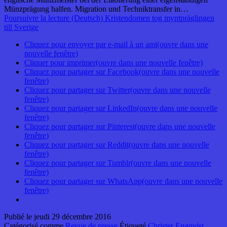
Münzprägung halfen. Migration und Techniktransfer in…
Poursuivre la lecture
(Deutsch) Kristendomen tog myntpräglingen
till Sverige
Cliquez pour envoyer par e-mail à un ami(ouvre dans une
nouvelle fenêtre)
Cliquer pour imprimer(ouvre dans une nouvelle fenêtre)
Cliquez pour partager sur Facebook(ouvre dans une nouvelle
fenêtre)
Cliquez pour partager sur Twitter(ouvre dans une nouvelle
fenêtre)
Cliquez pour partager sur LinkedIn(ouvre dans une nouvelle
fenêtre)
Cliquez pour partager sur Pinterest(ouvre dans une nouvelle
fenêtre)
Cliquez pour partager sur Reddit(ouvre dans une nouvelle
fenêtre)
Cliquez pour partager sur Tumblr(ouvre dans une nouvelle
fenêtre)
Cliquez pour partager sur WhatsApp(ouvre dans une nouvelle
fenêtre)
Publié le
jeudi 29 décembre 2016
Catégorisé comme
Revue de presse
Étiqueté
Christer Engqvist
,