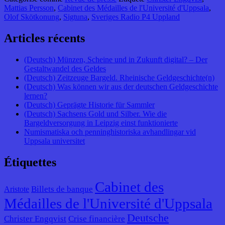
Mattias Persson
,
Cabinet des Médailles de l'Université d'Uppsala
,
Olof Skötkonung
,
Sigtuna
,
Sveriges Radio P4 Uppland
Articles récents
(Deutsch) Münzen, Scheine und in Zukunft digital? – Der
Gestaltwandel des Geldes
(Deutsch) Zeitzeuge Bargeld. Rheinische Geldgeschichte(n)
(Deutsch) Was können wir aus der deutschen Geldgeschichte
lernen?
(Deutsch) Geprägte Historie für Sammler
(Deutsch) Sachsens Gold und Silber. Wie die
Bargeldversorgung in Leipzig einst funktionierte
Numismatiska och penninghistoriska avhandlingar vid
Uppsala universitet
Étiquettes
Cabinet des
Billets de banque
Aristote
Médailles de l'Université d'Uppsala
Deutsche
Christer Engqvist
Crise financière