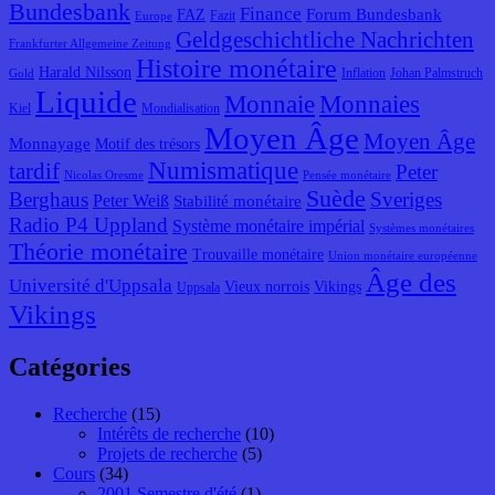
Bundesbank
Finance
Forum Bundesbank
FAZ
Fazit
Europe
Geldgeschichtliche Nachrichten
Frankfurter Allgemeine Zeitung
Histoire monétaire
Harald Nilsson
Inflation
Johan Palmstruch
Gold
Liquide
Monnaie
Monnaies
Kiel
Mondialisation
Moyen Âge
Moyen Âge
Monnayage
Motif des trésors
Numismatique
tardif
Peter
Nicolas Oresme
Pensée monétaire
Suède
Berghaus
Sveriges
Peter Weiß
Stabilité monétaire
Radio P4 Uppland
Système monétaire impérial
Systèmes monétaires
Théorie monétaire
Trouvaille monétaire
Union monétaire européenne
Âge des
Université d'Uppsala
Vieux norrois
Vikings
Uppsala
Vikings
Catégories
Recherche
(15)
Intérêts de recherche
(10)
Projets de recherche
(5)
Cours
(34)
2001 Semestre d'été
(1)