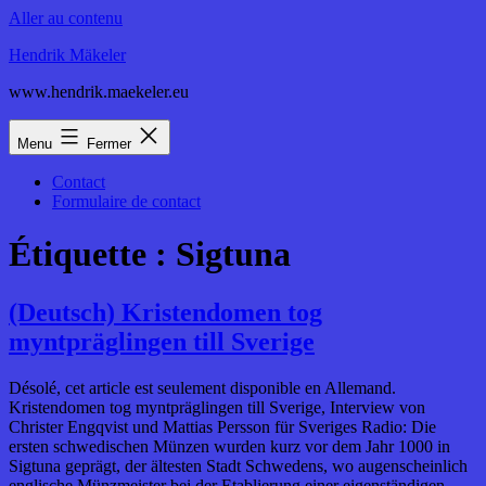
Aller au contenu
Hendrik Mäkeler
www.hendrik.maekeler.eu
Menu
Fermer
Contact
Formulaire de contact
Étiquette :
Sigtuna
(Deutsch) Kristendomen tog
myntpräglingen till Sverige
Désolé, cet article est seulement disponible en Allemand.
Kristendomen tog myntpräglingen till Sverige, Interview von
Christer Engqvist und Mattias Persson für Sveriges Radio: Die
ersten schwedischen Münzen wurden kurz vor dem Jahr 1000 in
Sigtuna geprägt, der ältesten Stadt Schwedens, wo augenscheinlich
englische Münzmeister bei der Etablierung einer eigenständigen