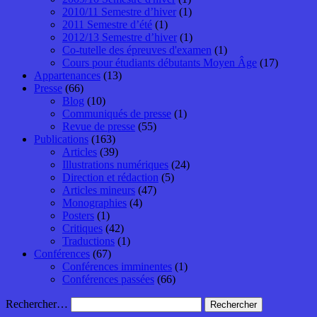
2010/11 Semestre d’hiver
(1)
2011 Semestre d’été
(1)
2012/13 Semestre d’hiver
(1)
Co-tutelle des épreuves d'examen
(1)
Cours pour étudiants débutants Moyen Âge
(17)
Appartenances
(13)
Presse
(66)
Blog
(10)
Communiqués de presse
(1)
Revue de presse
(55)
Publications
(163)
Articles
(39)
Illustrations numériques
(24)
Direction et rédaction
(5)
Articles mineurs
(47)
Monographies
(4)
Posters
(1)
Critiques
(42)
Traductions
(1)
Conférences
(67)
Conférences imminentes
(1)
Conférences passées
(66)
Rechercher…