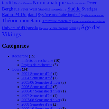
Numismatique
tardif
Peter
Nicolas Oresme
Pensée monétaire
Suède
Berghaus
Sveriges
Peter Weiß
Stabilité monétaire
Radio P4 Uppland
Système monétaire impérial
Systèmes monétaires
Théorie monétaire
Trouvaille monétaire
Union monétaire européenne
Âge des
Université d'Uppsala
Vieux norrois
Vikings
Uppsala
Vikings
Catégories
Recherche
(15)
Intérêts de recherche
(10)
Projets de recherche
(5)
Cours
(34)
2001 Semestre d'été
(1)
2004 Semestre d'été
(1)
2005/06 Semestre d'hiver
(3)
2006 Semestre d'été
(2)
2006/07 Semestre d'hiver
(1)
2007 Semestre d'été
(1)
2007/08 Semestre d'hiver
(1)
2008 Semestre d'été
(2)
2009/10 Semestre d'hiver
(1)