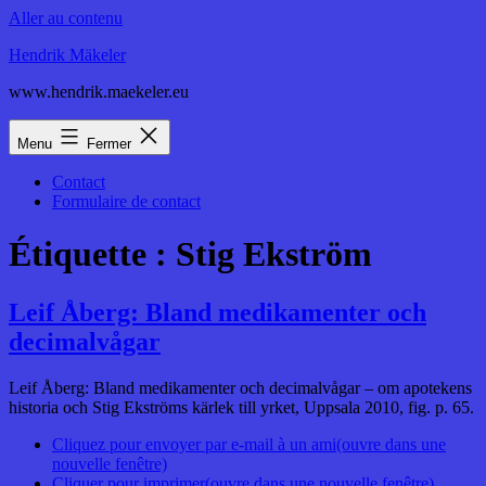
Aller au contenu
Hendrik Mäkeler
www.hendrik.maekeler.eu
Menu
Fermer
Contact
Formulaire de contact
Étiquette :
Stig Ekström
Leif Åberg: Bland medikamenter och
decimalvågar
Leif Åberg: Bland medikamenter och decimalvågar – om apotekens
historia och Stig Ekströms kärlek till yrket, Uppsala 2010, fig. p. 65.
Cliquez pour envoyer par e-mail à un ami(ouvre dans une
nouvelle fenêtre)
Cliquer pour imprimer(ouvre dans une nouvelle fenêtre)