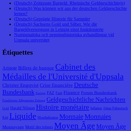
(Deutsch) Zeitzeuge Bargeld. Rheinische Geldgeschichte(n)
(Deutsch) Was können wir aus der deutschen Geldgeschichte
lernen?
(Deutsch) Geprägte Historie für Sammler
(Deutsch) Sachsens Gold und Silber. Wie die
Bargeldversorgung in Leipzig einst funktionierte
Numismatiska och penninghistoriska avhandlingar vid
Uppsala universitet
Étiquettes
Cabinet des
Billets de banque
Aristote
Médailles de l'Université d'Uppsala
Deutsche
Christer Engqvist
Crise financière
Bundesbank
Finance
Forum Bundesbank
FAZ
Fazit
Europe
Geldgeschichtliche Nachrichten
Frankfurter Allgemeine Zeitung
Histoire monétaire
Harald Nilsson
Inflation
Johan Palmstruch
Gold
Liquide
Monnaie
Monnaies
Kiel
Mondialisation
Moyen Âge
Moyen Âge
Monnayage
Motif des trésors