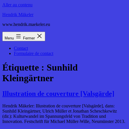
Aller au contenu
Hendrik Mäkeler
www.hendrik.maekeler.eu
Menu
Fermer
Contact
Formulaire de contact
Étiquette :
Sunhild
Kleingärtner
Illustration de couverture [Valsgärde]
Hendrik Mäkeler: Illustration de couverture [Valsgärde], dans:
Sunhild Kleingärtner, Ulrich Müller et Jonathan Scheschkewitz
(dir.): Kulturwandel im Spannungsfeld von Tradition und
Innovation. Festschrift für Michael Müller-Wille, Neumünster 2013.