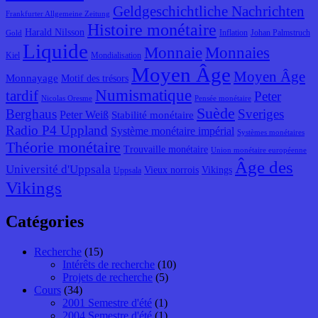
Geldgeschichtliche Nachrichten
Frankfurter Allgemeine Zeitung
Histoire monétaire
Harald Nilsson
Inflation
Johan Palmstruch
Gold
Liquide
Monnaie
Monnaies
Kiel
Mondialisation
Moyen Âge
Moyen Âge
Monnayage
Motif des trésors
Numismatique
tardif
Peter
Nicolas Oresme
Pensée monétaire
Suède
Berghaus
Sveriges
Peter Weiß
Stabilité monétaire
Radio P4 Uppland
Système monétaire impérial
Systèmes monétaires
Théorie monétaire
Trouvaille monétaire
Union monétaire européenne
Âge des
Université d'Uppsala
Vieux norrois
Vikings
Uppsala
Vikings
Catégories
Recherche
(15)
Intérêts de recherche
(10)
Projets de recherche
(5)
Cours
(34)
2001 Semestre d'été
(1)
2004 Semestre d'été
(1)