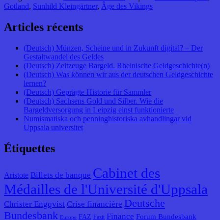
Gotland
,
Sunhild Kleingärtner
,
Âge des Vikings
Articles récents
(Deutsch) Münzen, Scheine und in Zukunft digital? – Der
Gestaltwandel des Geldes
(Deutsch) Zeitzeuge Bargeld. Rheinische Geldgeschichte(n)
(Deutsch) Was können wir aus der deutschen Geldgeschichte
lernen?
(Deutsch) Geprägte Historie für Sammler
(Deutsch) Sachsens Gold und Silber. Wie die
Bargeldversorgung in Leipzig einst funktionierte
Numismatiska och penninghistoriska avhandlingar vid
Uppsala universitet
Étiquettes
Cabinet des
Billets de banque
Aristote
Médailles de l'Université d'Uppsala
Deutsche
Christer Engqvist
Crise financière
Bundesbank
Finance
Forum Bundesbank
FAZ
Fazit
Europe