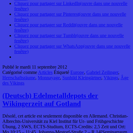
Cliquez pour partager sur LinkedIn(ouvre dans une nouvelle
fenêtre)
Cliquez pour partager sur Pinterest(ouvre dans une nouvelle
fenêtre)
Cliquez pour partager sur Reddit(ouvre dans une nouvelle
fenêtre)
Cliquez pour partager sur Tumblr(ouvre dans une nouvelle
fenêtre)
Cliquez pour partager sur WhatsApp(ouvre dans une nouvelle
fenêtre)
Publié le
mardi 11 septembre 2012
Catégorisé comme
Articles
Étiqueté
Europe
,
Gabriel Zeilinger
,
Herrschaftsräume
,
Monnayage
,
Sunhild Kleingärtner
,
Vikings
,
Âge
des Vikings
(Deutsch) Edelmetalldepots der
Wikingerzeit auf Gotland
Désolé, cet article est seulement disponible en Allemand. Christian-
Albrechts-Universität zu Kiel Institut für Ur- und Frühgeschichte
Übung, 2 SWS, ECTS-Studium, ECTS-Credits: 2,5 Zeit und Ort:
Mo 10:15 – 11:45, Johanna-Mestorf-Straße 2 – R.14[Seminarraum