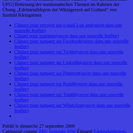
UFG] Betreuung der numismatischen Themen im Rahmen der
Übung „Edelmetalldepots der Wikingerzeit auf Gotland“ von
Sunhild Kleingärtner
Cliquez pour envoyer par e-mail à un ami(ouvre dans une
nouvelle fenêtre)
Cliquer pour imprimer(ouvre dans une nouvelle fenêtre)
Cliquez pour partager sur Facebook(ouvre dans une nouvelle
fenêtre)
Cliquez pour partager sur Twitter(ouvre dans une nouvelle
fenêtre)
Cliquez pour partager sur LinkedIn(ouvre dans une nouvelle
fenêtre)
Cliquez pour partager sur Pinterest(ouvre dans une nouvelle
fenêtre)
Cliquez pour partager sur Reddit(ouvre dans une nouvelle
fenêtre)
Cliquez pour partager sur Tumblr(ouvre dans une nouvelle
fenêtre)
Cliquez pour partager sur WhatsApp(ouvre dans une nouvelle
fenêtre)
Publié le
dimanche 27 septembre 2009
Catégorisé comme
2001 Semestre d'été
Étiqueté
Edelmetalldepots
,