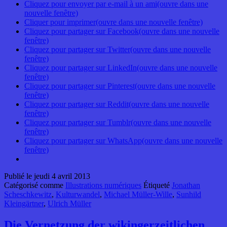
Cliquez pour envoyer par e-mail à un ami(ouvre dans une
nouvelle fenêtre)
Cliquer pour imprimer(ouvre dans une nouvelle fenêtre)
Cliquez pour partager sur Facebook(ouvre dans une nouvelle
fenêtre)
Cliquez pour partager sur Twitter(ouvre dans une nouvelle
fenêtre)
Cliquez pour partager sur LinkedIn(ouvre dans une nouvelle
fenêtre)
Cliquez pour partager sur Pinterest(ouvre dans une nouvelle
fenêtre)
Cliquez pour partager sur Reddit(ouvre dans une nouvelle
fenêtre)
Cliquez pour partager sur Tumblr(ouvre dans une nouvelle
fenêtre)
Cliquez pour partager sur WhatsApp(ouvre dans une nouvelle
fenêtre)
Publié le
jeudi 4 avril 2013
Catégorisé comme
Illustrations numériques
Étiqueté
Jonathan
Scheschkewitz
,
Kulturwandel
,
Michael Müller-Wille
,
Sunhild
Kleingärtner
,
Ulrich Müller
Die Vernetzung der wikingerzeitlichen