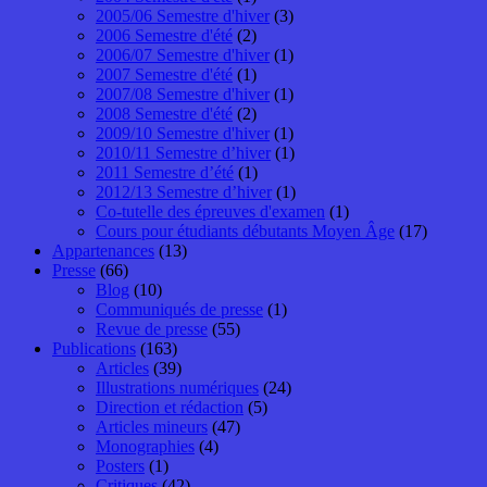
2005/06 Semestre d'hiver
(3)
2006 Semestre d'été
(2)
2006/07 Semestre d'hiver
(1)
2007 Semestre d'été
(1)
2007/08 Semestre d'hiver
(1)
2008 Semestre d'été
(2)
2009/10 Semestre d'hiver
(1)
2010/11 Semestre d’hiver
(1)
2011 Semestre d’été
(1)
2012/13 Semestre d’hiver
(1)
Co-tutelle des épreuves d'examen
(1)
Cours pour étudiants débutants Moyen Âge
(17)
Appartenances
(13)
Presse
(66)
Blog
(10)
Communiqués de presse
(1)
Revue de presse
(55)
Publications
(163)
Articles
(39)
Illustrations numériques
(24)
Direction et rédaction
(5)
Articles mineurs
(47)
Monographies
(4)
Posters
(1)
Critiques
(42)