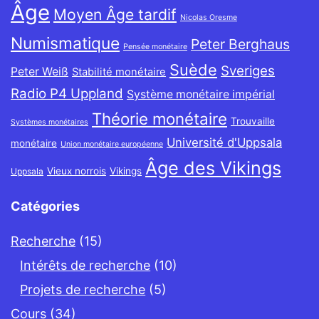
Âge
Moyen Âge tardif
Nicolas Oresme
Numismatique
Peter Berghaus
Pensée monétaire
Suède
Sveriges
Peter Weiß
Stabilité monétaire
Radio P4 Uppland
Système monétaire impérial
Théorie monétaire
Trouvaille
Systèmes monétaires
Université d'Uppsala
monétaire
Union monétaire européenne
Âge des Vikings
Vieux norrois
Vikings
Uppsala
Catégories
Recherche
(15)
Intérêts de recherche
(10)
Projets de recherche
(5)
Cours
(34)