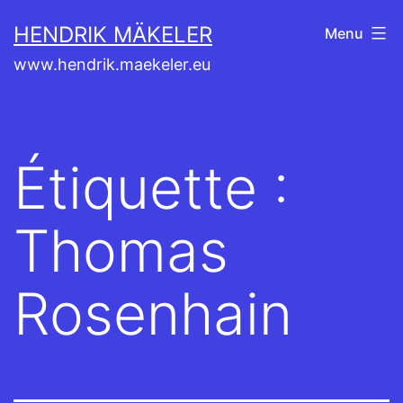
Aller
HENDRIK MÄKELER
Menu
au
www.hendrik.maekeler.eu
contenu
Étiquette :
Thomas
Rosenhain