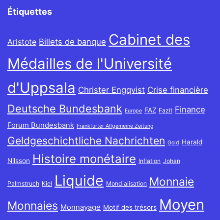
Étiquettes
Cabinet des
Billets de banque
Aristote
Médailles de l'Université
d'Uppsala
Christer Engqvist
Crise financière
Deutsche Bundesbank
Finance
FAZ
Fazit
Europe
Forum Bundesbank
Frankfurter Allgemeine Zeitung
Geldgeschichtliche Nachrichten
Harald
Gold
Histoire monétaire
Nilsson
Inflation
Johan
Liquide
Monnaie
Palmstruch
Kiel
Mondialisation
Moyen
Monnaies
Monnayage
Motif des trésors