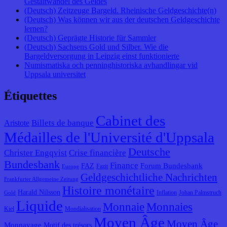
Gestaltwandel des Geldes
(Deutsch) Zeitzeuge Bargeld. Rheinische Geldgeschichte(n)
(Deutsch) Was können wir aus der deutschen Geldgeschichte
lernen?
(Deutsch) Geprägte Historie für Sammler
(Deutsch) Sachsens Gold und Silber. Wie die
Bargeldversorgung in Leipzig einst funktionierte
Numismatiska och penninghistoriska avhandlingar vid
Uppsala universitet
Étiquettes
Cabinet des
Billets de banque
Aristote
Médailles de l'Université d'Uppsala
Deutsche
Christer Engqvist
Crise financière
Bundesbank
Finance
Forum Bundesbank
FAZ
Fazit
Europe
Geldgeschichtliche Nachrichten
Frankfurter Allgemeine Zeitung
Histoire monétaire
Harald Nilsson
Inflation
Johan Palmstruch
Gold
Liquide
Monnaie
Monnaies
Kiel
Mondialisation
Moyen Âge
Moyen Âge
Monnayage
Motif des trésors