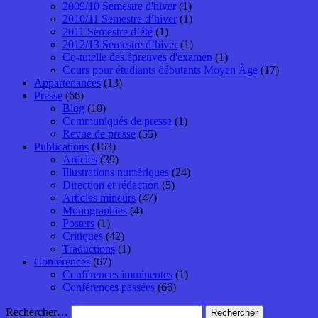
2009/10 Semestre d'hiver
(1)
2010/11 Semestre d’hiver
(1)
2011 Semestre d’été
(1)
2012/13 Semestre d’hiver
(1)
Co-tutelle des épreuves d'examen
(1)
Cours pour étudiants débutants Moyen Âge
(17)
Appartenances
(13)
Presse
(66)
Blog
(10)
Communiqués de presse
(1)
Revue de presse
(55)
Publications
(163)
Articles
(39)
Illustrations numériques
(24)
Direction et rédaction
(5)
Articles mineurs
(47)
Monographies
(4)
Posters
(1)
Critiques
(42)
Traductions
(1)
Conférences
(67)
Conférences imminentes
(1)
Conférences passées
(66)
Rechercher…