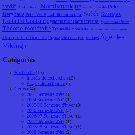
Numismatique
tardif
Peter
Nicolas Oresme
Pensée monétaire
Suède
Berghaus
Sveriges
Peter Weiß
Stabilité monétaire
Radio P4 Uppland
Système monétaire impérial
Systèmes monétaires
Théorie monétaire
Trouvaille monétaire
Union monétaire européenne
Âge des
Université d'Uppsala
Vieux norrois
Vikings
Uppsala
Vikings
Catégories
Recherche
(15)
Intérêts de recherche
(10)
Projets de recherche
(5)
Cours
(34)
2001 Semestre d'été
(1)
2004 Semestre d'été
(1)
2005/06 Semestre d'hiver
(3)
2006 Semestre d'été
(2)
2006/07 Semestre d'hiver
(1)
2007 Semestre d'été
(1)
2007/08 Semestre d'hiver
(1)
2008 Semestre d'été
(2)