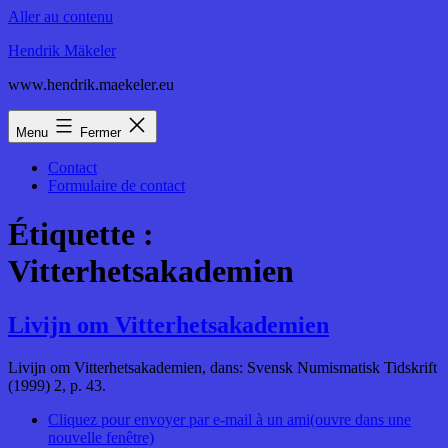
Aller au contenu
Hendrik Mäkeler
www.hendrik.maekeler.eu
Menu
Fermer
Contact
Formulaire de contact
Étiquette :
Vitterhetsakademien
Livijn om Vitterhetsakademien
Livijn om Vitterhetsakademien, dans: Svensk Numismatisk Tidskrift
(1999) 2, p. 43.
Cliquez pour envoyer par e-mail à un ami(ouvre dans une
nouvelle fenêtre)