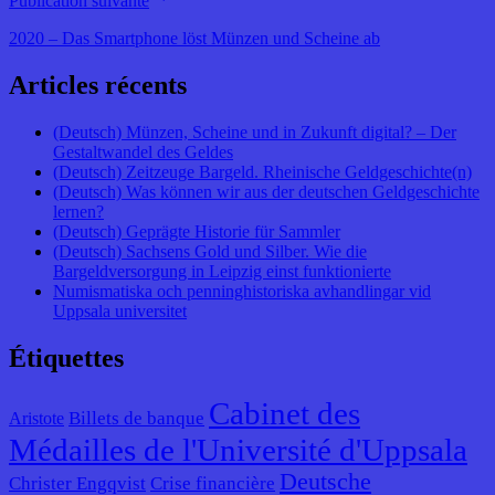
Publication suivante
2020 – Das Smartphone löst Münzen und Scheine ab
Articles récents
(Deutsch) Münzen, Scheine und in Zukunft digital? – Der
Gestaltwandel des Geldes
(Deutsch) Zeitzeuge Bargeld. Rheinische Geldgeschichte(n)
(Deutsch) Was können wir aus der deutschen Geldgeschichte
lernen?
(Deutsch) Geprägte Historie für Sammler
(Deutsch) Sachsens Gold und Silber. Wie die
Bargeldversorgung in Leipzig einst funktionierte
Numismatiska och penninghistoriska avhandlingar vid
Uppsala universitet
Étiquettes
Cabinet des
Billets de banque
Aristote
Médailles de l'Université d'Uppsala
Deutsche
Christer Engqvist
Crise financière