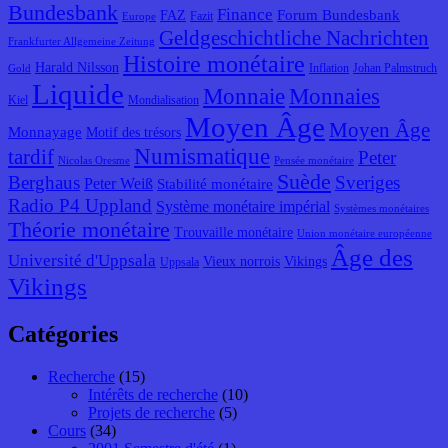
Bundesbank
Finance
Forum Bundesbank
FAZ
Fazit
Europe
Geldgeschichtliche Nachrichten
Frankfurter Allgemeine Zeitung
Histoire monétaire
Harald Nilsson
Inflation
Johan Palmstruch
Gold
Liquide
Monnaie
Monnaies
Kiel
Mondialisation
Moyen Âge
Moyen Âge
Monnayage
Motif des trésors
Numismatique
tardif
Peter
Nicolas Oresme
Pensée monétaire
Suède
Berghaus
Sveriges
Peter Weiß
Stabilité monétaire
Radio P4 Uppland
Système monétaire impérial
Systèmes monétaires
Théorie monétaire
Trouvaille monétaire
Union monétaire européenne
Âge des
Université d'Uppsala
Vieux norrois
Vikings
Uppsala
Vikings
Catégories
Recherche
(15)
Intérêts de recherche
(10)
Projets de recherche
(5)
Cours
(34)