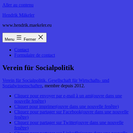
Aller au contenu
Hendrik Mäkeler
www.hendrik.maekeler.eu
Menu
Fermer
Contact
Formulaire de contact
Verein für Socialpolitik
Verein für Socialpolitik. Gesellschaft für Wirtschafts- und
Sozialwissenschaften
, membre depuis 2012.
Cliquez pour envoyer par e-mail à un ami(ouvre dans une
nouvelle fenêtre)
Cliquer pour imprimer(ouvre dans une nouvelle fenêtre)
Cliquez pour partager sur Facebook(ouvre dans une nouvelle
fenêtre)
Cliquez pour partager sur Twitter(ouvre dans une nouvelle
fenêtre)