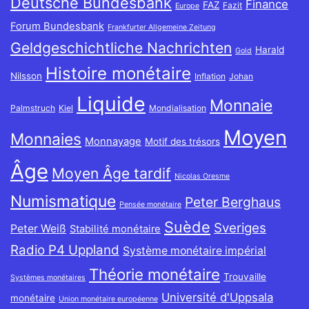
Deutsche Bundesbank
Finance
FAZ
Fazit
Europe
Forum Bundesbank
Frankfurter Allgemeine Zeitung
Geldgeschichtliche Nachrichten
Harald
Gold
Histoire monétaire
Nilsson
Inflation
Johan
Liquide
Monnaie
Palmstruch
Kiel
Mondialisation
Moyen
Monnaies
Monnayage
Motif des trésors
Âge
Moyen Âge tardif
Nicolas Oresme
Numismatique
Peter Berghaus
Pensée monétaire
Suède
Sveriges
Peter Weiß
Stabilité monétaire
Radio P4 Uppland
Système monétaire impérial
Théorie monétaire
Trouvaille
Systèmes monétaires
Université d'Uppsala
monétaire
Union monétaire européenne