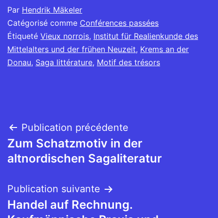
Par
Hendrik Mäkeler
Catégorisé comme
Conférences passées
Étiqueté
Vieux norrois
,
Institut für Realienkunde des
Mittelalters und der frühen Neuzeit
,
Krems an der
Donau
,
Saga littérature
,
Motif des trésors
Navigation
Publication précédente
Zum Schatzmotiv in der
de
altnordischen Sagaliteratur
l’article
Publication suivante
Handel auf Rechnung.