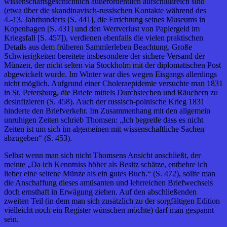
wissenschaftsgeschichtlich außerordentlich aufschlußreich sind
(etwa über die skandinavisch-russischen Kontakte während des
4.-13. Jahrhunderts [S. 441], die Errichtung seines Museums in
Kopenhagen [S. 431] und den Wertverlust von Papiergeld im
Kriegsfall [S. 457]), verdienen ebenfalls die vielen praktischen
Details aus dem früheren Sammlerleben Beachtung. Große
Schwierigkeiten bereitete insbesondere der sichere Versand der
Münzen, der nicht selten via Stockholm mit der diplomatischen Post
abgewickelt wurde. Im Winter war dies wegen Eisgangs allerdings
nicht möglich. Aufgrund einer Choleraepidemie versuchte man 1831
in St. Petersburg, die Briefe mittels Durchstechen und Räuchern zu
desinfizieren (S. 458). Auch der russisch-polnische Krieg 1831
hinderte den Briefverkehr. Im Zusammenhang mit den allgemein
unruhigen Zeiten schrieb Thomsen: „Ich begreife dass es nicht
Zeiten ist um sich im algemeinen mit wissenschaftliche Sachen
abzugeben“ (S. 453).
Selbst wenn man sich nicht Thomsens Ansicht anschließt, der
meinte „Da ich Kenntniss höher als Besitz schätze, entbehre ich
lieber eine seltene Münze als ein gutes Buch.“ (S. 472), sollte man
die Anschaffung dieses amüsanten und lehrreichen Briefwechsels
doch ernsthaft in Erwägung ziehen. Auf den abschließenden
zweiten Teil (in dem man sich zusätzlich zu der sorgfältigen Edition
vielleicht noch ein Register wünschen möchte) darf man gespannt
sein.