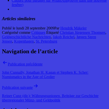
Cliquez pour partager sur WhatsApp(ouvre dans une nouvelle
fenêtre)
Articles similaires
Publié le
lundi 28 septembre 2009
Par
Hendrik Mäkeler
Catégorisé comme
Critiques
Étiqueté
Christian Jürgensen Thomsen
,
Geldgeschichtliche Nachrichten
,
Jakob Reichel
,
Jørgen Steen
Jensen
,
Kopenhagen
,
St. Petersburg
Navigation de l’article
Publication précédente
John Cunnally, Jonathan H. Kagan et Stephen K. Scher:
Numismatics in the Age of Grolier
Publication suivante
Reiner Cunz (dir.): Währungsunionen. Beiträge zur Geschichte
überregionaler Münz- und Geldpolitik