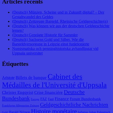
Articles récents
(Deutsch) Münzen, Scheine und in Zukunft digital? – Der
Gestaltwandel des Geldes
(Deutsch) Zeitzeuge Bargeld. Rheinische Geldgeschichte(n)
(Deutsch) Was können wir aus der deutschen Geldgeschichte
lernen?
(Deutsch) Geprägte Historie für Sammler
(Deutsch) Sachsens Gold und Silber. Wie die
Bargeldversorgung in Leipzig einst funktionierte
Numismatiska och penninghistoriska avhandlingar vid
Uppsala universitet
Étiquettes
Cabinet des
Billets de banque
Aristote
Médailles de l'Université d'Uppsala
Deutsche
Christer Engqvist
Crise financière
Bundesbank
Finance
Forum Bundesbank
FAZ
Fazit
Europe
Geldgeschichtliche Nachrichten
Frankfurter Allgemeine Zeitung
Histoire monétaire
Harald Nilsson
Inflation
Johan Palmstruch
Gold