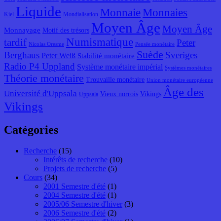
Liquide
Monnaie
Monnaies
Kiel
Mondialisation
Moyen Âge
Moyen Âge
Monnayage
Motif des trésors
Numismatique
tardif
Peter
Nicolas Oresme
Pensée monétaire
Suède
Berghaus
Sveriges
Peter Weiß
Stabilité monétaire
Radio P4 Uppland
Système monétaire impérial
Systèmes monétaires
Théorie monétaire
Trouvaille monétaire
Union monétaire européenne
Âge des
Université d'Uppsala
Vieux norrois
Vikings
Uppsala
Vikings
Catégories
Recherche
(15)
Intérêts de recherche
(10)
Projets de recherche
(5)
Cours
(34)
2001 Semestre d'été
(1)
2004 Semestre d'été
(1)
2005/06 Semestre d'hiver
(3)
2006 Semestre d'été
(2)