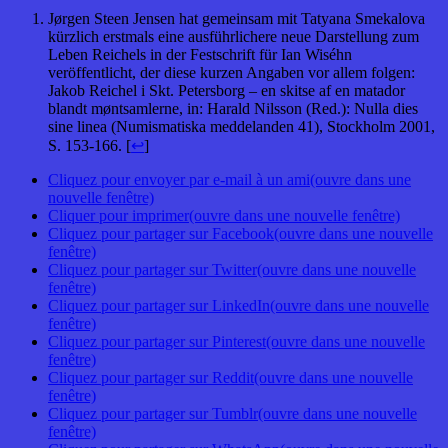
Jørgen Steen Jensen hat gemeinsam mit Tatyana Smekalova
kürzlich erstmals eine ausführlichere neue Darstellung zum
Leben Reichels in der Festschrift für Ian Wiséhn
veröffentlicht, der diese kurzen Angaben vor allem folgen:
Jakob Reichel i Skt. Petersborg – en skitse af en matador
blandt møntsamlerne, in: Harald Nilsson (Red.): Nulla dies
sine linea (Numismatiska meddelanden 41), Stockholm 2001,
S. 153-166. [
↩
]
Cliquez pour envoyer par e-mail à un ami(ouvre dans une
nouvelle fenêtre)
Cliquer pour imprimer(ouvre dans une nouvelle fenêtre)
Cliquez pour partager sur Facebook(ouvre dans une nouvelle
fenêtre)
Cliquez pour partager sur Twitter(ouvre dans une nouvelle
fenêtre)
Cliquez pour partager sur LinkedIn(ouvre dans une nouvelle
fenêtre)
Cliquez pour partager sur Pinterest(ouvre dans une nouvelle
fenêtre)
Cliquez pour partager sur Reddit(ouvre dans une nouvelle
fenêtre)
Cliquez pour partager sur Tumblr(ouvre dans une nouvelle
fenêtre)