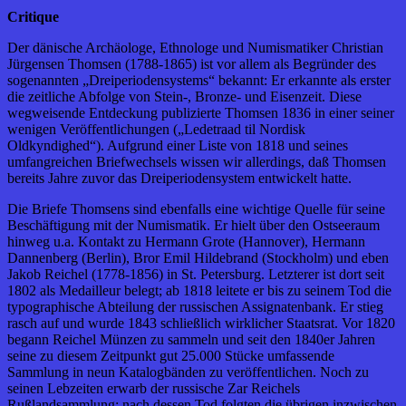
Critique
Der dänische Archäologe, Ethnologe und Numismatiker Christian
Jürgensen Thomsen (1788-1865) ist vor allem als Begründer des
sogenannten „Dreiperiodensystems“ bekannt: Er erkannte als erster
die zeitliche Abfolge von Stein-, Bronze- und Eisenzeit. Diese
wegweisende Entdeckung publizierte Thomsen 1836 in einer seiner
wenigen Veröffentlichungen („Ledetraad til Nordisk
Oldkyndighed“). Aufgrund einer Liste von 1818 und seines
umfangreichen Briefwechsels wissen wir allerdings, daß Thomsen
bereits Jahre zuvor das Dreiperiodensystem entwickelt hatte.
Die Briefe Thomsens sind ebenfalls eine wichtige Quelle für seine
Beschäftigung mit der Numismatik. Er hielt über den Ostseeraum
hinweg u.a. Kontakt zu Hermann Grote (Hannover), Hermann
Dannenberg (Berlin), Bror Emil Hildebrand (Stockholm) und eben
Jakob Reichel (1778-1856) in St. Petersburg. Letzterer ist dort seit
1802 als Medailleur belegt; ab 1818 leitete er bis zu seinem Tod die
typographische Abteilung der russischen Assignatenbank. Er stieg
rasch auf und wurde 1843 schließlich wirklicher Staatsrat. Vor 1820
begann Reichel Münzen zu sammeln und seit den 1840er Jahren
seine zu diesem Zeitpunkt gut 25.000 Stücke umfassende
Sammlung in neun Katalogbänden zu veröffentlichen. Noch zu
seinen Lebzeiten erwarb der russische Zar Reichels
Rußlandsammlung; nach dessen Tod folgten die übrigen inzwischen