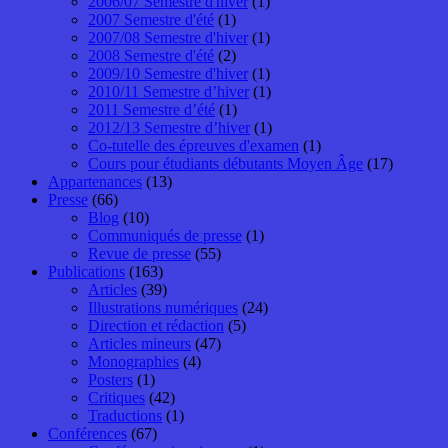
2006/07 Semestre d'hiver
(1)
2007 Semestre d'été
(1)
2007/08 Semestre d'hiver
(1)
2008 Semestre d'été
(2)
2009/10 Semestre d'hiver
(1)
2010/11 Semestre d’hiver
(1)
2011 Semestre d’été
(1)
2012/13 Semestre d’hiver
(1)
Co-tutelle des épreuves d'examen
(1)
Cours pour étudiants débutants Moyen Âge
(17)
Appartenances
(13)
Presse
(66)
Blog
(10)
Communiqués de presse
(1)
Revue de presse
(55)
Publications
(163)
Articles
(39)
Illustrations numériques
(24)
Direction et rédaction
(5)
Articles mineurs
(47)
Monographies
(4)
Posters
(1)
Critiques
(42)
Traductions
(1)
Conférences
(67)