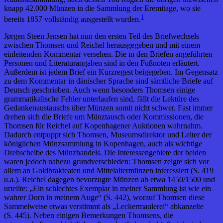
knapp 42.000 Münzen in die Sammlung der Eremitage, wo sie
1
bereits 1857 vollständig ausgestellt wurden.
Jørgen Steen Jensen hat nun den ersten Teil des Briefwechsels
zwischen Thomsen und Reichel herausgegeben und mit einem
einleitenden Kommentar versehen. Die in den Briefen angeführten
Personen und Literaturangaben sind in den Fußnoten erläutert.
Außerdem ist jedem Brief ein Kurzregest beigegeben. Im Gegensatz
zu dem Kommentar in dänischer Sprache sind sämtliche Briefe auf
Deutsch geschrieben. Auch wenn besonders Thomsen einige
grammatikalische Fehler unterlaufen sind, fällt die Lektüre des
Gedankenaustauschs über Münzen somit nicht schwer. Fast immer
drehen sich die Briefe um Münztausch oder Kommissionen, die
Thomsen für Reichel auf Kopenhagener Auktionen wahrnahm.
Dadurch entpuppt sich Thomsen, Museumsdirektor und Leiter der
königlichen Münzsammlung in Kopenhagen, auch als wichtige
Drehscheibe des Münzhandels. Die Interessengebiete der beiden
waren jedoch nahezu grundverschieden: Thomsen zeigte sich vor
allem an Goldbrakteaten und Mittelaltermünzen interessiert (S. 419
u.a.). Reichel dagegen bevorzugte Münzen ab etwa 1450/1500 und
urteilte: „Ein schlechtes Exemplar in meiner Sammlung ist wie ein
wahrer Dorn in meinem Auge“ (S. 442), worauf Thomsen diese
Sammelweise etwas verstimmt als „Leckermaulerei“ abkanzelte
(S. 445). Neben einigen Bemerkungen Thomsens, die