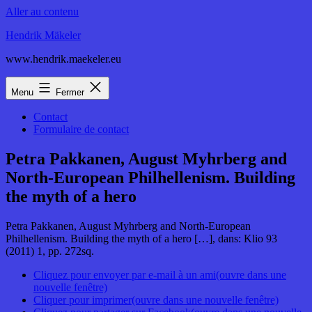
Aller au contenu
Hendrik Mäkeler
www.hendrik.maekeler.eu
Menu
Fermer
Contact
Formulaire de contact
Petra Pakkanen, August Myhrberg and
North-European Philhellenism. Building
the myth of a hero
Petra Pakkanen, August Myhrberg and North-European
Philhellenism. Building the myth of a hero […], dans: Klio 93
(2011) 1, pp. 272sq.
Cliquez pour envoyer par e-mail à un ami(ouvre dans une
nouvelle fenêtre)
Cliquer pour imprimer(ouvre dans une nouvelle fenêtre)