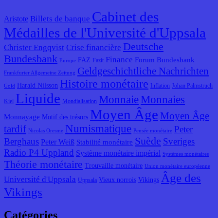
Cabinet des
Billets de banque
Aristote
Médailles de l'Université d'Uppsala
Deutsche
Christer Engqvist
Crise financière
Bundesbank
Finance
Forum Bundesbank
FAZ
Fazit
Europe
Geldgeschichtliche Nachrichten
Frankfurter Allgemeine Zeitung
Histoire monétaire
Harald Nilsson
Inflation
Johan Palmstruch
Gold
Liquide
Monnaie
Monnaies
Kiel
Mondialisation
Moyen Âge
Moyen Âge
Monnayage
Motif des trésors
Numismatique
tardif
Peter
Nicolas Oresme
Pensée monétaire
Suède
Berghaus
Sveriges
Peter Weiß
Stabilité monétaire
Radio P4 Uppland
Système monétaire impérial
Systèmes monétaires
Théorie monétaire
Trouvaille monétaire
Union monétaire européenne
Âge des
Université d'Uppsala
Vieux norrois
Vikings
Uppsala
Vikings
Catégories