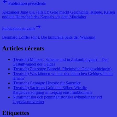
Publication précédente
Alexander Jung u.a. (Hrsg.): Geld macht Geschichte. Kriege, Krisen
und die Herrschaft des Kapitals seit dem Mittelalter
Publication suivante
Bernhard Löffler (dir.), Die kulturelle Seite der Währung
Articles récents
(Deutsch) Münzen, Scheine und in Zukunft digital? – Der
Gestaltwandel des Geldes
(Deutsch) Zeitzeuge Bargeld. Rheinische Geldgeschichte(n)
(Deutsch) Was können wir aus der deutschen Geldgeschichte
lernen?
(Deutsch) Geprägte Historie für Sammler
(Deutsch) Sachsens Gold und Silber. Wie die
Bargeldversorgung in Leipzig einst funktionierte
Numismatiska och penninghistoriska avhandlingar vid
Uppsala universitet
Étiquettes