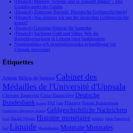
(Deutsch) Münzen, Scheine und in Zukunft digital? – Der
Gestaltwandel des Geldes
(Deutsch) Zeitzeuge Bargeld. Rheinische Geldgeschichte(n)
(Deutsch) Was können wir aus der deutschen Geldgeschichte
lernen?
(Deutsch) Geprägte Historie für Sammler
(Deutsch) Sachsens Gold und Silber. Wie die
Bargeldversorgung in Leipzig einst funktionierte
Numismatiska och penninghistoriska avhandlingar vid
Uppsala universitet
Étiquettes
Cabinet des
Billets de banque
Aristote
Médailles de l'Université d'Uppsala
Deutsche
Christer Engqvist
Crise financière
Bundesbank
Finance
Forum Bundesbank
FAZ
Fazit
Europe
Geldgeschichtliche Nachrichten
Frankfurter Allgemeine Zeitung
Histoire monétaire
Harald Nilsson
Inflation
Johan Palmstruch
Gold
Liquide
Monnaie
Monnaies
Kiel
Mondialisation