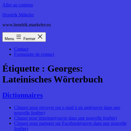
Aller au contenu
Hendrik Mäkeler
www.hendrik.maekeler.eu
Menu
Fermer
Contact
Formulaire de contact
Étiquette :
Georges:
Lateinisches Wörterbuch
Dictionnaires
Cliquez pour envoyer par e-mail à un ami(ouvre dans une
nouvelle fenêtre)
Cliquer pour imprimer(ouvre dans une nouvelle fenêtre)
Cliquez pour partager sur Facebook(ouvre dans une nouvelle
fenêtre)