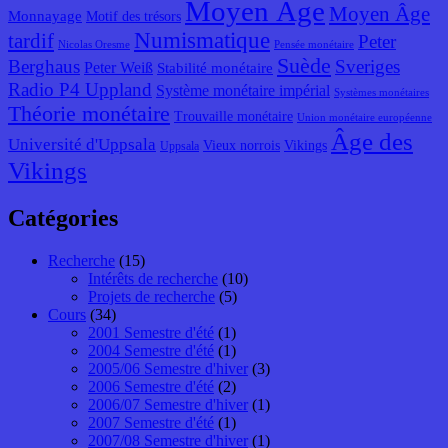
Moyen Âge
Moyen Âge
Monnayage
Motif des trésors
Numismatique
tardif
Peter
Nicolas Oresme
Pensée monétaire
Suède
Berghaus
Sveriges
Peter Weiß
Stabilité monétaire
Radio P4 Uppland
Système monétaire impérial
Systèmes monétaires
Théorie monétaire
Trouvaille monétaire
Union monétaire européenne
Âge des
Université d'Uppsala
Vieux norrois
Vikings
Uppsala
Vikings
Catégories
Recherche
(15)
Intérêts de recherche
(10)
Projets de recherche
(5)
Cours
(34)
2001 Semestre d'été
(1)
2004 Semestre d'été
(1)
2005/06 Semestre d'hiver
(3)
2006 Semestre d'été
(2)
2006/07 Semestre d'hiver
(1)
2007 Semestre d'été
(1)
2007/08 Semestre d'hiver
(1)