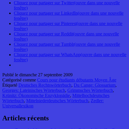
Cliquez pour partager sur Twitter(ouvre dans une nouvelle
fenêtre)
Cliquez pour partager sur LinkedIn(ouvre dans une nouvelle
fenêtre)
Cliquez pour partager sur Pinterest(ouvre dans une nouvelle
fenêtre)
Cliquez pour partager sur Reddit(ouvre dans une nouvelle
fenêtre)
Cliquez pour partager sur Tumblr(ouvre dans une nouvelle
fenêtre)
Cliquez pour partager sur WhatsApp(ouvre dans une nouvelle
fenêtre)
Publié le
dimanche 27 septembre 2009
Catégorisé comme
Cours pour étudiants débutants Moyen Âge
Étiqueté
Deutsches Rechtswörterbuch
,
Du Cange: Glossarium
,
Georges: Lateinisches Wörterbuch
,
Grimmsches Wörterbuch
,
Krünitz: Ökonomische Enzyklopädie
,
Mittelhochdeutsches
Wörterbuch
,
Mittelniederdeutsches Wörterbuch
,
Zedler:
Universallexikon
Articles récents