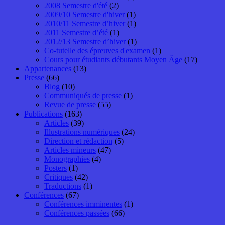
2008 Semestre d'été
(2)
2009/10 Semestre d'hiver
(1)
2010/11 Semestre d’hiver
(1)
2011 Semestre d’été
(1)
2012/13 Semestre d’hiver
(1)
Co-tutelle des épreuves d'examen
(1)
Cours pour étudiants débutants Moyen Âge
(17)
Appartenances
(13)
Presse
(66)
Blog
(10)
Communiqués de presse
(1)
Revue de presse
(55)
Publications
(163)
Articles
(39)
Illustrations numériques
(24)
Direction et rédaction
(5)
Articles mineurs
(47)
Monographies
(4)
Posters
(1)
Critiques
(42)
Traductions
(1)
Conférences
(67)
Conférences imminentes
(1)
Conférences passées
(66)