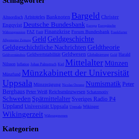
Schlagwörter
Bargeld
Banknoten
Christer
Aristoteles
Altnordisch
Deutsche Bundesbank
Engqvist
Europa
Europäische
Finanzkrise
Forum Bundesbank
FAZ
Fazit
Währungsunion
Frankfurter
Geldgeschichte
Geld
Allgemeine Zeitung
Geldtheorie
Geldgeschichtliche Nachrichten
Geldwesen
Geldwertstabilität
Harald
Globalisierung
Geldverständnis
Gold
Mittelalter
Münzen
Nilsson
Inflation
Johan Palmstruch
Kiel
Münzkabinett der Universität
Münzfund
Uppsala
Numismatik
Peter
Münzprägung
Nicolas Oresme
Berghaus
Peter Weiß
Reichsmünzwesen
Schatzmotiv
Schweden
Spätmittelalter
Sveriges Radio P4
Uppland
Universität Uppsala
Wikinger
Uppsala
Wikingerzeit
Währungswesen
Kategorien