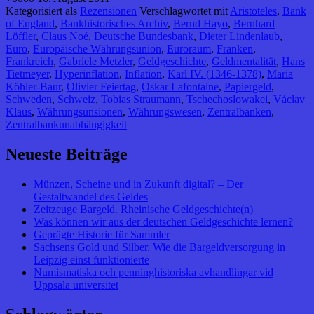
Kategorisiert als
Rezensionen
Verschlagwortet mit
Aristoteles
,
Bank
of England
,
Bankhistorisches Archiv
,
Bernd Hayo
,
Bernhard
Löffler
,
Claus Noé
,
Deutsche Bundesbank
,
Dieter Lindenlaub
,
Euro
,
Europäische Währungsunion
,
Euroraum
,
Franken
,
Frankreich
,
Gabriele Metzler
,
Geldgeschichte
,
Geldmentalität
,
Hans
Tietmeyer
,
Hyperinflation
,
Inflation
,
Karl IV. (1346-1378)
,
Maria
Köhler-Baur
,
Olivier Feiertag
,
Oskar Lafontaine
,
Papiergeld
,
Schweden
,
Schweiz
,
Tobias Straumann
,
Tschechoslowakei
,
Václav
Klaus
,
Währungsunsionen
,
Währungswesen
,
Zentralbanken
,
Zentralbankunabhängigkeit
Neueste Beiträge
Münzen, Scheine und in Zukunft digital? – Der
Gestaltwandel des Geldes
Zeitzeuge Bargeld. Rheinische Geldgeschichte(n)
Was können wir aus der deutschen Geldgeschichte lernen?
Geprägte Historie für Sammler
Sachsens Gold und Silber. Wie die Bargeldversorgung in
Leipzig einst funktionierte
Numismatiska och penninghistoriska avhandlingar vid
Uppsala universitet