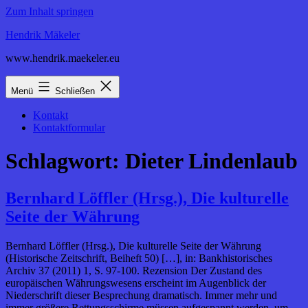
Zum Inhalt springen
Hendrik Mäkeler
www.hendrik.maekeler.eu
Menü
Schließen
Kontakt
Kontaktformular
Schlagwort:
Dieter Lindenlaub
Bernhard Löffler (Hrsg.), Die kulturelle
Seite der Währung
Bernhard Löffler (Hrsg.), Die kulturelle Seite der Währung
(Historische Zeitschrift, Beiheft 50) […], in: Bankhistorisches
Archiv 37 (2011) 1, S. 97-100. Rezension Der Zustand des
europäischen Währungswesens erscheint im Augenblick der
Niederschrift dieser Besprechung dramatisch. Immer mehr und
immer größere Rettungsschirme müssen aufgespannt werden, um