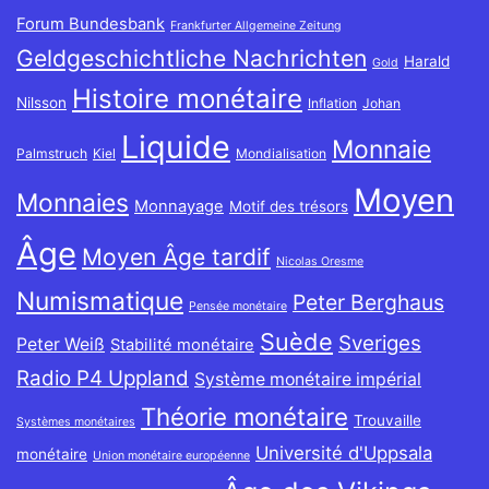
Forum Bundesbank
Frankfurter Allgemeine Zeitung
Geldgeschichtliche Nachrichten
Harald
Gold
Histoire monétaire
Nilsson
Inflation
Johan
Liquide
Monnaie
Palmstruch
Kiel
Mondialisation
Moyen
Monnaies
Monnayage
Motif des trésors
Âge
Moyen Âge tardif
Nicolas Oresme
Numismatique
Peter Berghaus
Pensée monétaire
Suède
Sveriges
Peter Weiß
Stabilité monétaire
Radio P4 Uppland
Système monétaire impérial
Théorie monétaire
Trouvaille
Systèmes monétaires
Université d'Uppsala
monétaire
Union monétaire européenne