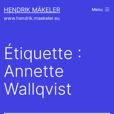
Aller
HENDRIK MÄKELER
Menu
au
www.hendrik.maekeler.eu
contenu
Étiquette :
Annette
Wallqvist