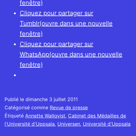
fenêtre)
Cliquez pour partager sur
Tumblr(ouvre dans une nouvelle
fenêtre)
Cliquez pour partager sur
WhatsApp(ouvre dans une nouvelle
fenêtre)
Publié le
dimanche 3 juillet 2011
Catégorisé comme
Revue de presse
Étiqueté
Annette Wallqvist
,
Cabinet des Médailles de
l'Université d'Uppsala
,
Universen
,
Université d'Uppsala