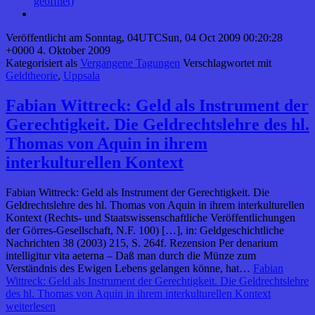
geöffnet)
Veröffentlicht am
Sonntag, 04UTCSun, 04 Oct 2009 00:20:28
+0000 4. Oktober 2009
Kategorisiert als
Vergangene Tagungen
Verschlagwortet mit
Geldtheorie
,
Uppsala
Fabian Wittreck: Geld als Instrument der
Gerechtigkeit. Die Geldrechtslehre des hl.
Thomas von Aquin in ihrem
interkulturellen Kontext
Fabian Wittreck: Geld als Instrument der Gerechtigkeit. Die
Geldrechtslehre des hl. Thomas von Aquin in ihrem interkulturellen
Kontext (Rechts- und Staatswissenschaftliche Veröffentlichungen
der Görres-Gesellschaft, N.F. 100) […], in: Geldgeschichtliche
Nachrichten 38 (2003) 215, S. 264f. Rezension Per denarium
intelligitur vita aeterna – Daß man durch die Münze zum
Verständnis des Ewigen Lebens gelangen könne, hat…
Fabian
Wittreck: Geld als Instrument der Gerechtigkeit. Die Geldrechtslehre
des hl. Thomas von Aquin in ihrem interkulturellen Kontext
weiterlesen