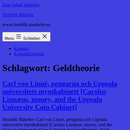
Zum Inhalt springen
Hendrik Mäkeler
www.hendrik.maekeler.eu
Menü
Schließen
Kontakt
Kontaktformular
Schlagwort:
Geldtheorie
Carl von Linné, pengarna och Uppsala
universitets myntkabinett [Carolus
Linnæus, money, and the Uppsala
University Coin Cabinet]
Hendrik Mäkeler: Carl von Linné, pengarna och Uppsala
universitets myntkabinett [Carolus Linnæus, money, and the
Uppsala University Coin Cabinet], in: Curt Ekström, Kjell