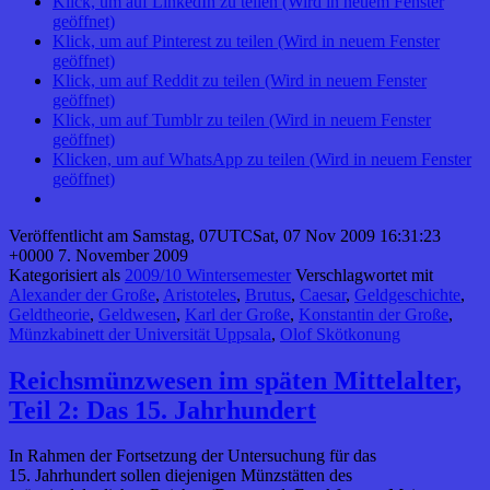
Klick, um auf LinkedIn zu teilen (Wird in neuem Fenster
geöffnet)
Klick, um auf Pinterest zu teilen (Wird in neuem Fenster
geöffnet)
Klick, um auf Reddit zu teilen (Wird in neuem Fenster
geöffnet)
Klick, um auf Tumblr zu teilen (Wird in neuem Fenster
geöffnet)
Klicken, um auf WhatsApp zu teilen (Wird in neuem Fenster
geöffnet)
Veröffentlicht am
Samstag, 07UTCSat, 07 Nov 2009 16:31:23
+0000 7. November 2009
Kategorisiert als
2009/10 Wintersemester
Verschlagwortet mit
Alexander der Große
,
Aristoteles
,
Brutus
,
Caesar
,
Geldgeschichte
,
Geldtheorie
,
Geldwesen
,
Karl der Große
,
Konstantin der Große
,
Münzkabinett der Universität Uppsala
,
Olof Skötkonung
Reichsmünzwesen im späten Mittelalter,
Teil 2: Das 15. Jahrhundert
In Rahmen der Fortsetzung der Untersuchung für das
15. Jahrhundert sollen diejenigen Münzstätten des