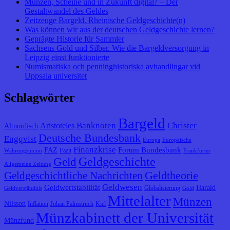
Münzen, Scheine und in Zukunft digital? – Der
Gestaltwandel des Geldes
Zeitzeuge Bargeld. Rheinische Geldgeschichte(n)
Was können wir aus der deutschen Geldgeschichte lernen?
Geprägte Historie für Sammler
Sachsens Gold und Silber. Wie die Bargeldversorgung in
Leipzig einst funktionierte
Numismatiska och penninghistoriska avhandlingar vid
Uppsala universitet
Schlagwörter
Bargeld
Banknoten
Christer
Aristoteles
Altnordisch
Deutsche Bundesbank
Engqvist
Europa
Europäische
Finanzkrise
Forum Bundesbank
FAZ
Fazit
Währungsunion
Frankfurter
Geldgeschichte
Geld
Allgemeine Zeitung
Geldtheorie
Geldgeschichtliche Nachrichten
Geldwesen
Geldwertstabilität
Harald
Globalisierung
Geldverständnis
Gold
Mittelalter
Münzen
Nilsson
Inflation
Johan Palmstruch
Kiel
Münzkabinett der Universität
Münzfund