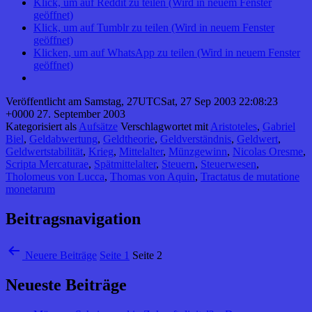
Klick, um auf Reddit zu teilen (Wird in neuem Fenster
geöffnet)
Klick, um auf Tumblr zu teilen (Wird in neuem Fenster
geöffnet)
Klicken, um auf WhatsApp zu teilen (Wird in neuem Fenster
geöffnet)
Veröffentlicht am
Samstag, 27UTCSat, 27 Sep 2003 22:08:23
+0000 27. September 2003
Kategorisiert als
Aufsätze
Verschlagwortet mit
Aristoteles
,
Gabriel
Biel
,
Geldabwertung
,
Geldtheorie
,
Geldverständnis
,
Geldwert
,
Geldwertstabilität
,
Krieg
,
Mittelalter
,
Münzgewinn
,
Nicolas Oresme
,
Scripta Mercaturae
,
Spätmittelalter
,
Steuern
,
Steuerwesen
,
Tholomeus von Lucca
,
Thomas von Aquin
,
Tractatus de mutatione
monetarum
Beitragsnavigation
Neuere
Beiträge
Seite 1
Seite 2
Neueste Beiträge