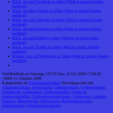
Klick, um auf Facebook zu teilen (Wird in neuem Fenster
geöffnet)
Klick, um über Twitter zu teilen (Wird in neuem Fenster
geöffnet)
Klick, um auf LinkedIn zu teilen (Wird in neuem Fenster
geöffnet)
Klick, um auf Pinterest zu teilen (Wird in neuem Fenster
geöffnet)
Klick, um auf Reddit zu teilen (Wird in neuem Fenster
geöffnet)
Klick, um auf Tumblr zu teilen (Wird in neuem Fenster
geöffnet)
Klicken, um auf WhatsApp zu teilen (Wird in neuem Fenster
geöffnet)
Veröffentlicht am
Sonntag, 11UTCSun, 11 Oct 2009 17:00:20
+0000 11. Oktober 2009
Kategorisiert als
Forschungsprojekte
Verschlagwortet mit
Alltagsgeschichte
,
Deutschland
,
Geldabwertung
,
Geldgeschichte
,
Geldtheorie
,
Geldumlauf
,
Geldverständnis
,
Geldwert
,
Geldwertstabilität
,
Geldwertveränderungen
,
Geldwesen
,
Gerhard
Fouquet
,
Münzgewinn
,
Münzwesen
,
Reichsmünzwesen
,
Spätmittelalter
,
Wirtschaftsgeschichte