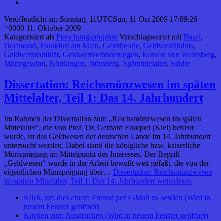
Veröffentlicht am
Sonntag, 11UTCSun, 11 Oct 2009 17:09:26
+0000 11. Oktober 2009
Kategorisiert als
Forschungsprojekte
Verschlagwortet mit
Basel
,
Dortmund
,
Frankfurt am Main
,
Geldtheorie
,
Geldverständnis
,
Geldwertstabilität
,
Geldwertveränderungen
,
Konrad von Weinsberg
,
Münzgewinn
,
Nördlingen
,
Nürnberg
,
Spätmittelalter
,
Städte
Dissertation: Reichsmünzwesen im späten
Mittelalter, Teil 1: Das 14. Jahrhundert
Im Rahmen der Dissertation zum „Reichsmünzwesen im späten
Mittelalter“, die von Prof. Dr. Gerhard Fouquet (Kiel) betreut
wurde, ist das Geldwesen der deutschen Lande im 14. Jahrhundert
untersucht worden. Dabei stand die königliche bzw. kaiserliche
Münzprägung im Mittelpunkt des Interesses. Der Begriff
„Geldwesen“ wurde in der Arbeit bewußt weit gefaßt, die von der
eigentlichen Münzprägung über…
Dissertation: Reichsmünzwesen
im späten Mittelalter, Teil 1: Das 14. Jahrhundert
weiterlesen
Klick, um dies einem Freund per E-Mail zu senden (Wird in
neuem Fenster geöffnet)
Klicken zum Ausdrucken (Wird in neuem Fenster geöffnet)