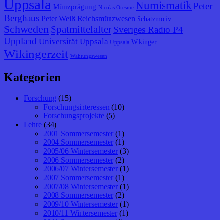
Uppsala
Numismatik
Peter
Münzprägung
Nicolas Oresme
Berghaus
Peter Weiß
Reichsmünzwesen
Schatzmotiv
Schweden
Spätmittelalter
Sveriges Radio P4
Uppland
Universität Uppsala
Wikinger
Uppsala
Wikingerzeit
Währungswesen
Kategorien
Forschung
(15)
Forschungsinteressen
(10)
Forschungsprojekte
(5)
Lehre
(34)
2001 Sommersemester
(1)
2004 Sommersemester
(1)
2005/06 Wintersemester
(3)
2006 Sommersemester
(2)
2006/07 Wintersemester
(1)
2007 Sommersemester
(1)
2007/08 Wintersemester
(1)
2008 Sommersemester
(2)
2009/10 Wintersemester
(1)
2010/11 Wintersemester
(1)