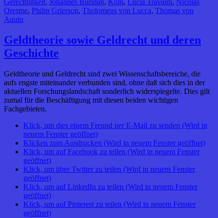
Gerechtigkeit
,
Johannes Buridan
,
Köln
,
Lucia Travaini
,
Nicolas
Oresme
,
Philip Grierson
,
Tholomeus von Lucca
,
Thomas von
Aquin
Geldtheorie sowie Geldrecht und deren
Geschichte
Geldtheorie und Geldrecht sind zwei Wissenschaftsbereiche, die
aufs engste miteinander verbunden sind, ohne daß sich dies in der
aktuellen Forschungslandschaft sonderlich widerspiegelte. Dies gilt
zumal für die Beschäftigung mit diesen beiden wichtigen
Fachgebieten.
Klick, um dies einem Freund per E-Mail zu senden (Wird in
neuem Fenster geöffnet)
Klicken zum Ausdrucken (Wird in neuem Fenster geöffnet)
Klick, um auf Facebook zu teilen (Wird in neuem Fenster
geöffnet)
Klick, um über Twitter zu teilen (Wird in neuem Fenster
geöffnet)
Klick, um auf LinkedIn zu teilen (Wird in neuem Fenster
geöffnet)
Klick, um auf Pinterest zu teilen (Wird in neuem Fenster
geöffnet)