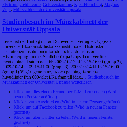
Ekström
,
Geldtheorie
,
Geldverständnis
,
Kjell Holmberg
,
Magnus
Wijk
,
Münzkabinett der Universität Uppsala
Studienbesuch im Münzkabinett der
Universität Uppsala
Leider ist der Eintrag nur auf Schwedisch verfügbar. Uppsala
universitet Ekonomisk-historiska institutionen Historiska
institutionen Institutionen för idé- och lärdomshistoria
Historikerprogrammet Studiebesök på Uppsala universitets
myntkabinett Datum och tid: 2009-10-13 kl 13.15-16.00 (grupp 2),
2009-10-14 kl 09.15-11.00 (grupp 3), 2009-10-14 kl 13.15-16.00
(grupp 1) Vi går igenom mynt- och penninghistoriens
huvudlinjer från 600-talet f.Kr. fram till idag.…
Studienbesuch im
Münzkabinett der Universität Uppsala
weiterlesen
Klick, um dies einem Freund per E-Mail zu senden (Wird in
neuem Fenster geöffnet)
Klicken zum Ausdrucken (Wird in neuem Fenster geöffnet)
Klick, um auf Facebook zu teilen (Wird in neuem Fenster
geöffnet)
Klick, um über Twitter zu teilen (Wird in neuem Fenster
geöffnet)