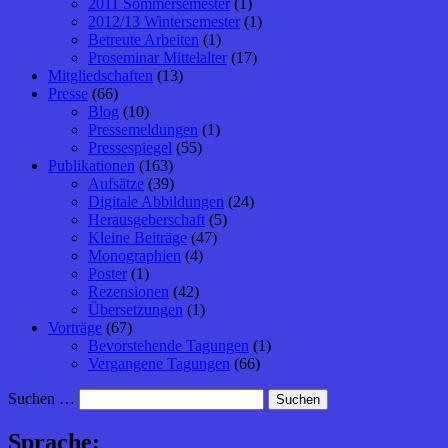
2011 Sommersemester
(1)
2012/13 Wintersemester
(1)
Betreute Arbeiten
(1)
Proseminar Mittelalter
(17)
Mitgliedschaften
(13)
Presse
(66)
Blog
(10)
Pressemeldungen
(1)
Pressespiegel
(55)
Publikationen
(163)
Aufsätze
(39)
Digitale Abbildungen
(24)
Herausgeberschaft
(5)
Kleine Beiträge
(47)
Monographien
(4)
Poster
(1)
Rezensionen
(42)
Übersetzungen
(1)
Vorträge
(67)
Bevorstehende Tagungen
(1)
Vergangene Tagungen
(66)
Suchen …
Sprache: