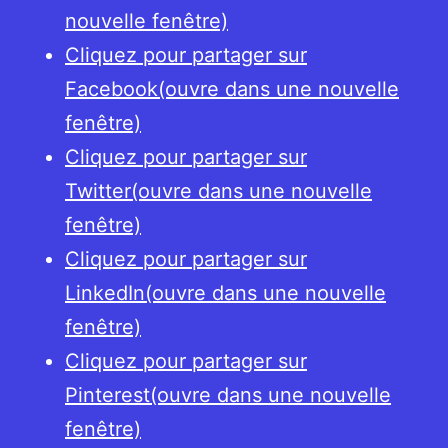
Münzprägung
nouvelle fenêtre)
im
Cliquez pour partager sur
europäischen
Facebook(ouvre dans une nouvelle
Raum
fenêtre)
und
Cliquez pour partager sur
deren
Twitter(ouvre dans une nouvelle
Bedeutung
fenêtre)
für
Cliquez pour partager sur
die
LinkedIn(ouvre dans une nouvelle
Definition
fenêtre)
von
Cliquez pour partager sur
Herrschaftsräumen
Pinterest(ouvre dans une nouvelle
fenêtre)