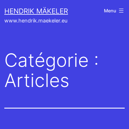
Aller
HENDRIK MÄKELER
Menu
au
www.hendrik.maekeler.eu
contenu
Catégorie :
Articles