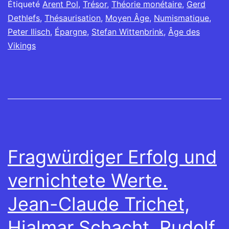
Étiqueté
Arent Pol
,
Trésor
,
Théorie monétaire
,
Gerd
Dethlefs
,
Thésaurisation
,
Moyen Âge
,
Numismatique
,
Peter Ilisch
,
Épargne
,
Stefan Wittenbrink
,
Âge des
Vikings
Fragwürdiger Erfolg und
vernichtete Werte.
Jean-Claude Trichet,
Hjalmar Schacht, Rudolf