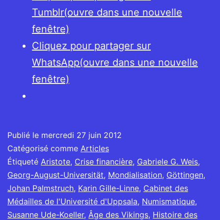
Tumblr(ouvre dans une nouvelle
fenêtre)
Cliquez pour partager sur
WhatsApp(ouvre dans une nouvelle
fenêtre)
Publié le
mercredi 27 juin 2012
Catégorisé comme
Articles
Étiqueté
Aristote
,
Crise financière
,
Gabriele G. Weis
,
Georg-August-Universität
,
Mondialisation
,
Göttingen
,
Johan Palmstruch
,
Karin Gille-Linne
,
Cabinet des
Médailles de l'Université d'Uppsala
,
Numismatique
,
Susanne Ude-Koeller
,
Âge des Vikings
,
Histoire des