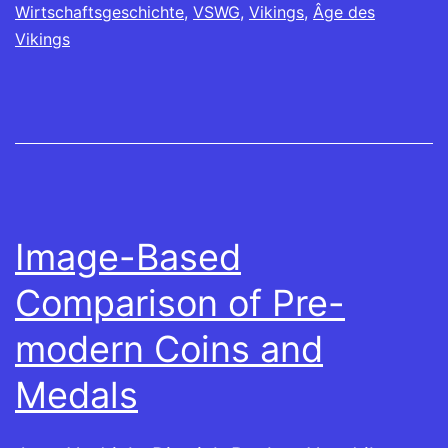
Wirtschaftsgeschichte
,
VSWG
,
Vikings
,
Âge des
Vikings
Image-Based
Comparison of Pre-
modern Coins and
Medals