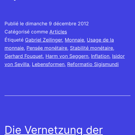
Publié le
dimanche 9 décembre 2012
Catégorisé comme
Articles
Étiqueté
Gabriel Zeilinger
,
Monnaie
,
Usage de la
monnaie
,
Pensée monétaire
,
Stabilité monétaire
,
Gerhard Fouquet
,
Harm von Seggern
,
Inflation
,
Isidor
von Sevilla
,
Lebensformen
,
Reformatio Sigismundi
Die Vernetzung der